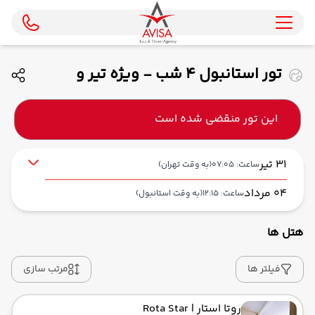
تور استانبول 4 شب - ویژه تیر و
مردادماه 1405 ( ماهان)
این تور منقضی شده است
31 تیر
ساعت: 07:05
(به وقت تهران)
04 مرداد
ساعت: 12:15
(به وقت استانبول)
هتل ها
از فرودگاه بین‌المللی امام خمینی IKA
حرکت از مبدا: 07:05
فیلتر ها
مرتب سازی
روتا استار
| Rota Star
به فرودگاه جدید استانبول IST