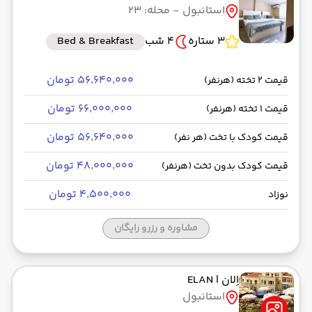
استانبول
- محله: 23
رسیدن به مقصد : 08:00
ماهان -Economy
مدت سفر: 03:00
3 ستاره
4 شب
Bed & Breakfast
۵۶٬۶۴۰٬۰۰۰ تومان
قیمت 2 تخته (هرنفر)
از فرودگاه جدید استانبول IST
۶۶٬۰۰۰٬۰۰۰ تومان
قیمت 1 تخته (هرنفر)
حرکت از مبدا: 12:15
۵۶٬۶۴۰٬۰۰۰ تومان
قیمت کودک با تخت (هر نفر)
به فرودگاه بین‌المللی امام خمینی IKA
۴۸٬۰۰۰٬۰۰۰ تومان
قیمت کودک بدون تخت (هرنفر)
رسیدن به مقصد : 15:00
ماهان -Economy
مدت سفر: 03:00
۴٬۵۰۰٬۰۰۰ تومان
نوزاد
مشاوره و رزرو رایگان
اِلان
| ELAN
استانبول