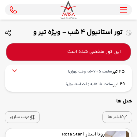
تور استانبول 4 شب - ویژه تیر و
مردادماه 1405 ( ماهان)
این تور منقضی شده است
25 تیر
ساعت: 07:05
(به وقت تهران)
29 تیر
ساعت: 12:15
(به وقت استانبول)
هتل ها
از فرودگاه بین‌المللی امام خمینی IKA
حرکت از مبدا: 07:05
فیلتر ها
مرتب سازی
روتا استار
| Rota Star
به فرودگاه جدید استانبول IST