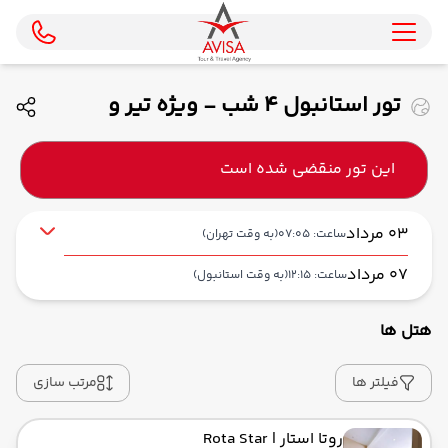
تور استانبول 4 شب - ویژه تیر و
مردادماه 1405 ( ماهان)
این تور منقضی شده است
03 مرداد
ساعت: 07:05
(به وقت تهران)
07 مرداد
ساعت: 12:15
(به وقت استانبول)
هتل ها
از فرودگاه بین‌المللی امام خمینی IKA
حرکت از مبدا: 07:05
فیلتر ها
مرتب سازی
روتا استار
| Rota Star
به فرودگاه جدید استانبول IST