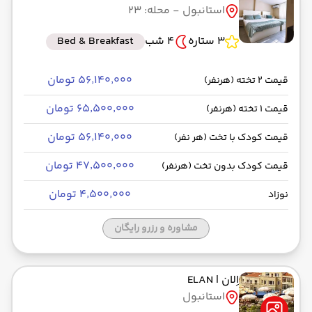
استانبول
- محله: 23
رسیدن به مقصد : 08:00
ماهان -Economy
مدت سفر: 03:00
3 ستاره
4 شب
Bed & Breakfast
۵۶٬۱۴۰٬۰۰۰ تومان
قیمت 2 تخته (هرنفر)
از فرودگاه جدید استانبول IST
۶۵٬۵۰۰٬۰۰۰ تومان
قیمت 1 تخته (هرنفر)
حرکت از مبدا: 12:15
۵۶٬۱۴۰٬۰۰۰ تومان
قیمت کودک با تخت (هر نفر)
به فرودگاه بین‌المللی امام خمینی IKA
۴۷٬۵۰۰٬۰۰۰ تومان
قیمت کودک بدون تخت (هرنفر)
رسیدن به مقصد : 15:00
ماهان -Economy
مدت سفر: 03:00
۴٬۵۰۰٬۰۰۰ تومان
نوزاد
مشاوره و رزرو رایگان
اِلان
| ELAN
استانبول