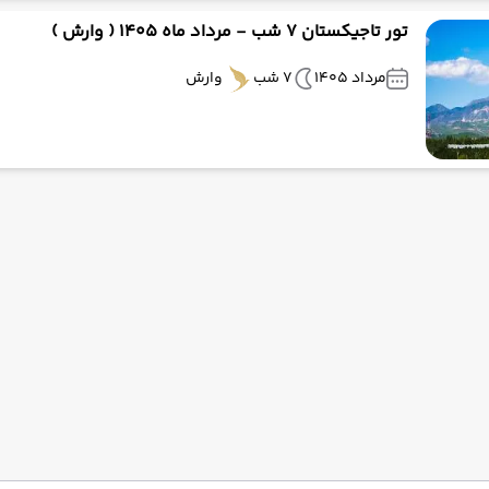
تور تاجیکستان 7 شب - مرداد ماه 1405 ( وارش )
مرداد 1405
7 شب
وارش