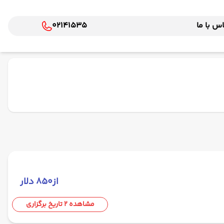
س با ما
02141535
از
۸۵۰ دلار
مشاهده 2 تاریخ برگزاری