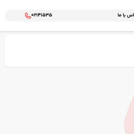
س با ما
02141535