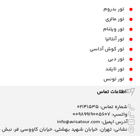
تور بدروم
تور مالزی
تور ویتنام
تور آنتالیا
تور کوش آداسی
تور دبی
تور تایلند
تور تونس
اطلاعات تماس
شماره تماس:
02141535
واتسپ:
00989919005607
آدرس ایمیل:
info@avisatour.com
نشانی: تهران، خیابان شهید بهشتی، خیابان کاووسی فر، نبش خیابان وط