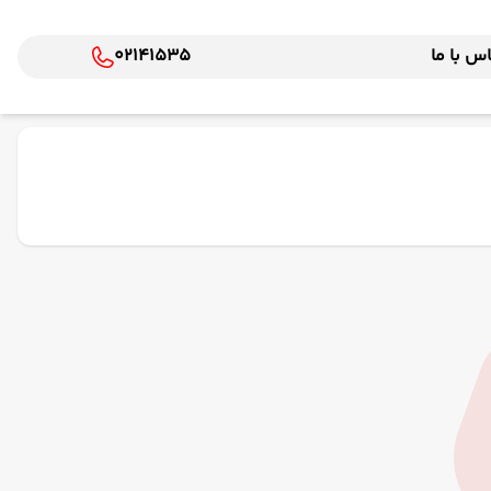
س با ما
02141535