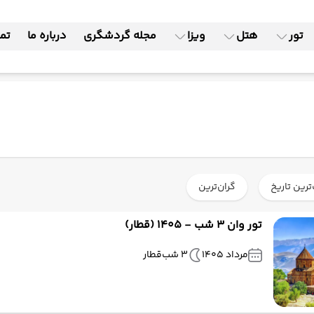
تور
هتل
ویزا
مجله گردشگری
درباره ما
تما
ترین تاریخ
گران‌ترین
تور وان 3 شب - 1405 (قطار)
مرداد 1405
3 شب
قطار