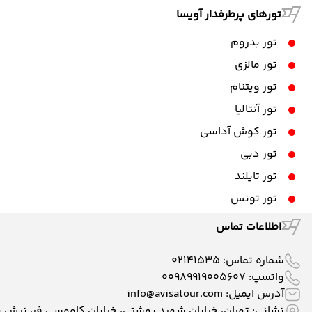
تورهای پرطرفدار آویسا
تور بدروم
تور مالزی
تور ویتنام
تور آنتالیا
تور کوش آداسی
تور دبی
تور تایلند
تور تونس
اطلاعات تماس
شماره تماس:
02141535
واتسپ:
00989919005607
آدرس ایمیل:
info@avisatour.com
نشانی: تهران، خیابان شهید بهشتی، خیابان کاووسی فر، نبش خیابان وط