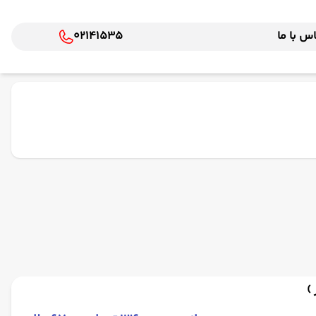
س با ما
02141535