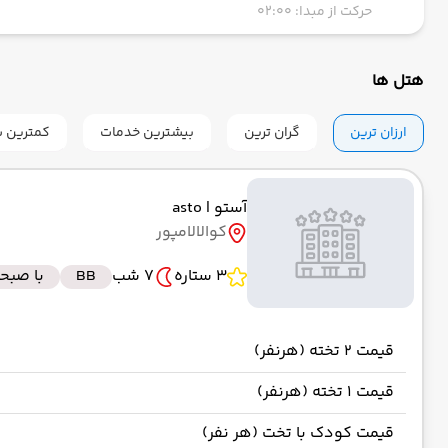
حرکت از مبدا: 02:00
هتل ها
ارزان ترین
گران ترین
بیشترین خدمات
کمترین س
آستو
| asto
کوالالامپور
3 ستاره
7 شب
BB
با صبحا
قیمت 2 تخته (هرنفر)
قیمت 1 تخته (هرنفر)
قیمت کودک با تخت (هر نفر)