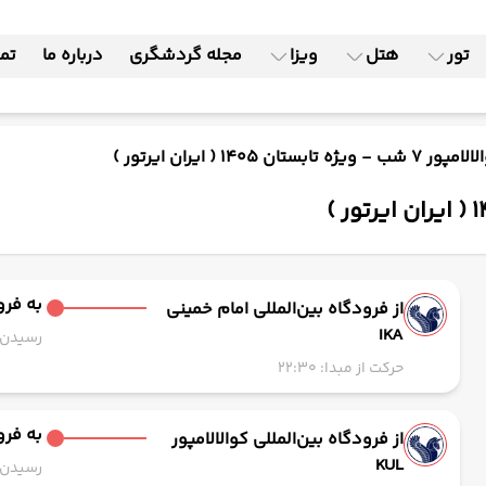
تور
هتل
ویزا
مجله گردشگری
درباره ما
تما
یژه تابستان 1405 ( ایران ایرتور )
به فرود
از فرودگاه بین‌المللی امام خمینی
IKA
رسیدن به
حرکت از مبدا: 22:30
به فرود
از فرودگاه بین‌المللی کوالالامپور
KUL
رسیدن به