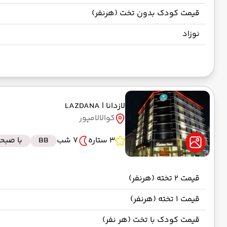
قیمت کودک بدون تخت (هرنفر)
نوزاد
لازدانا
| LAZDANA
کوالالامپور
3 ستاره
7 شب
BB
با صبحا
قیمت 2 تخته (هرنفر)
قیمت 1 تخته (هرنفر)
قیمت کودک با تخت (هر نفر)