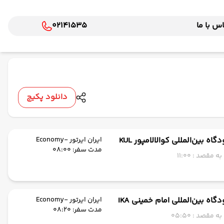
س با ما
02141535
دانلود پکیج
گاه بین‌المللی کوالالامپور KUL
ایران ایرتور -Economy
مدت سفر: 08:00
 مقصد : 11:00
گاه بین‌المللی امام خمینی IKA
ایران ایرتور -Economy
مدت سفر: 08:20
 مقصد : 05:50