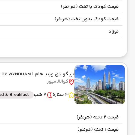
قیمت کودک با تخت (هر نفر)
قیمت کودک بدون تخت (هرنفر)
نوزاد
تریگو بای وینداهام
| TRIGO BY WYNDHAM
کوالالامپور
3 ستاره
7 شب
ed & Breakfast
قیمت 2 تخته (هرنفر)
قیمت 1 تخته (هرنفر)