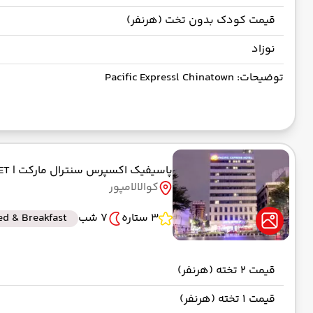
قیمت کودک بدون تخت (هرنفر)
نوزاد
توضیحات: Pacific Expressl Chinatown
پاسیفیک اکسپرس سنترال مارکت
| PACIFIC EXPRESS CENTRAL MARKET
کوالالامپور
3 ستاره
7 شب
ed & Breakfast
قیمت 2 تخته (هرنفر)
قیمت 1 تخته (هرنفر)