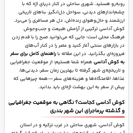
روبه‌رو هستید. شهری ساحلی در کنار دریای اژه که با
رنگ های پاییز
چشم‌اندازهای دیدنی، سواحل دل‌انگیز، بناهای تاریخی
اقامت در کوش آداسی؛ دنیایی از هتل های لوکس با
ارزشمند و حال‌وهوای زنده‌اش، دل هر مسافری را می‌برد.
خدمات All و UAll
کوش آداسی ترکیبی از آرامش طبیعت و جنب‌وجوش
جاهای دیدنی کوش آداسی؛ از تاریخ باستان تا سواحل
فرهنگ محلی است؛ جایی که می‌توانید صبح را با قدم زدن
رویایی
در بازارهای سنتی آغاز کنید و عصر را در کنار آب‌های
رستوران‌ های کوش آداسی؛ طعم مدیترانه در هر لقمه
فیروزه‌ای بگذرانید. در این مقاله با
راهنمای کامل برای سفر
غذاهای محلی که در کوش آداسی باید تجربه کرد!
به کوش آداسی
همراه شما هستیم؛ از موقعیت جغرافیایی
هزینه سفر به کوش آداسی؛ با تور یا بدون تور، کدام
و تاریخچه‌ی شهر گرفته تا بهترین زمان سفر، دیدنی‌ها،
یک بهتر است؟
غذاها، اقامتگاه‌ها و هزینه‌های سفر—همه چیزهایی که
مراکز خرید کوش آداسی؛ جایی برای خرید خاطرات و
پیش از سفر به این بهشت اژه‌ای باید بدانید.
سوغاتی های خاص
سوغات و صنایع دستی کوش آداسی؛ هدیه ای از دل
کوش آداسی کجاست؟ نگاهی به موقعیت جغرافیایی
فرهنگ ترکیه
و گذشته‌ پرماجرای این شهر بندری
موارد ضروری در سفر به کوش آداسی
کوش آداسی، شهری ساحلی در غرب ترکیه و در استان
حمل و نقل شهری در کوش آداسی؛ راحتی در جابجایی