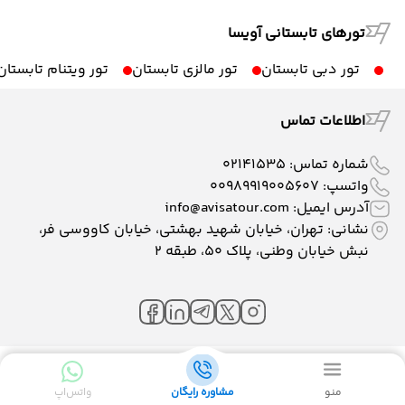
تورهای تابستانی آویسا
تور دبی تابستان
تور مالزی تابستان
تور ویتنام تابستان
اطلاعات تماس
شماره تماس:
02141535
واتسپ:
00989919005607
آدرس ایمیل:
info@avisatour.com
نشانی: تهران، خیابان شهید بهشتی، خیابان کاووسی فر،
نبش خیابان وطنی، پلاک ۵۰، طبقه 2
طراحی سایت
و
بهینه سازی سایت
:
پیام آوران پارسیان
منو
مشاوره رایگان
واتس‌اپ