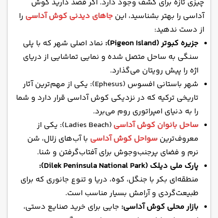
چیزی تازه برای کشف وجود دارد. اگر قصد دارید کوش
آداسی را بهتر بشناسید، این
جاهای دیدنی‌ کوش آداسی
را
از دست ندهید:
جزیره کبوتر (Pigeon Island):
نماد اصلی شهر که با پلی
سنگی به ساحل متصل شده و نمایی تماشایی از دریای
اژه را پیش رویتان می‌گذارد.
شهر باستانی افسوس (Ephesus): یکی از مهم‌ترین آثار
تاریخی ترکیه که در نزدیکی کوش آداسی قرار دارد و شما
را به دنیای امپراتوری روم می‌برد.
ساحل بانوان کوش آداسی
(Ladies Beach): یکی از
معروف‌ترین
سواحل کوش آداسی
با آب‌های زلال، شن
نرم و فضای پرجنب‌وجوش برای آفتاب‌گرفتن و شنا.
پارک ملی دیلک (Dilek Peninsula National Park):
منطقه‌ای بکر با جنگل، کوه، دریا و تنوع جانوری که برای
طبیعت‌گردی و آرامش بسیار مناسب است.
بازار محلی کوش آداسی:
جایی برای خرید صنایع دستی،