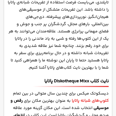
نایت کلاب Marine Disco پاتایا
تایلندی
، می‌بایست فرصت استفاده از تفریحات شبانه‌ی پاتایا
نایت کلاب Gulliver's Walking Street پاتایا
را داشته باشد. این تفریحات متشکل از موسیقی‌های
هیجان‌انگیز، نورپردازی‌های پیشرفته، دی‌جی‌های
نایت کلاب Insomnia پاتایا
بین‌المللی، بارهای مجلل، گردشگران پر جنب و جوش و
نایت کلاب 808 پاتایا
فضای مهمانی پرانرژی هستند. علاقه‌مندان می‌توانند به هر
نایت کلاب Flexx پاتایا
یک از این کلوپ‌ها رفته و شبی به یاد ماندنی را در پاتایا
نایت کلاب Differ Pub پاتایا
برای خود رقم بزنند. چنانچه شما نیز علاقه شدیدی به
نایت کلاب JP Republic پاتایا
تفریحات شبانه داشته و در حال برنامه‌ریزی برای سفر به
پاتایا هستید حتما تا پایان این نوشته ما را همراهی کنید تا
شما را با بهترین نایت کلاب‌های پاتایا آشنا کنیم.
نایت کلاب Diskotheque Mixx پاتایا
دیسکوتک میکس برای چندین سال متوالی در بین تمام
کلوپ‌های شبانه پاتایا
به عنوان بهترین مکان برای
رقص و
موسیقی
انتخاب شده است. این مکان گزینه مورد علاقه
مردم محلی و گردشگران پاتایا است. این کلاب در
انتهای