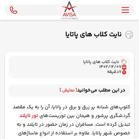
نایت کلاب های پاتایا
نایت کلاب های پاتایا
1402/12/07
7
دقیقه
در این مطلب می‌خوانید
[ نمایش ]
نایت کلاب Diskotheque Mixx پاتایا
کلوپ‌های شبانه پر زرق و برق در پاتایا، آن را به یک مقصد
نایت کلاب The Pier Disco پاتایا
گردشگری پرشور و هیجان بین توریست‌های
تور تایلند
نایت کلاب Lucifer Disko TK پاتایا
تبدیل کرده است. مسافران در زمان حضور در تایلند و به
نایت کلاب Candy Shop Night پاتایا
خصوص شهر پاتایا، علاوه بر استفاده از
انواع ماساژهای