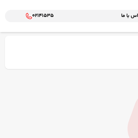
س با ما
02141535