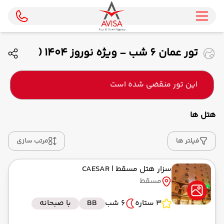
تور عمان 6 شب - ویژه نوروز 1404 (
قشم ایر )
این تور منقضی شده است
هتل ها
فیلتر ها
مرتب سازی
سزار هتل مسقط
| CAESAR
مسقط
3 ستاره
6 شب
BB
با صبحانه