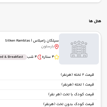
به فرو
از فرودگاه بارسلونا BCN
رسیدن به
حرکت از مبدا: 12:10
هتل ها
به فرود
از فرودگاه جدید استانبول IST
سیلکان رامبلاس
| Silken Ramblas
رسیدن به
حرکت از مبدا: 21:35
بارسلون
4 ستاره
4 شب
ed & Breakfast
قیمت 2 تخته (هرنفر)
قیمت 1 تخته (هرنفر)
قیمت کودک با تخت (هر نفر)
قیمت کودک بدون تخت (هرنفر)