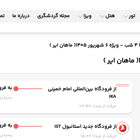
تور
هتل
ویزا
مجله گردشگری
درباره ما
تما
یر )
به فرو
از فرودگاه بین‌المللی امام خمینی
IKA
رسیدن به
حرکت از مبدا: 07:50
به فرود
از فرودگاه جدید استانبول IST
رسیدن به
حرکت از مبدا: 15:00