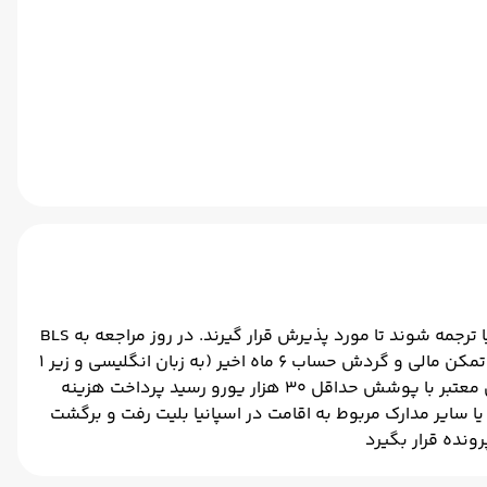
تمامی مدارک ویزای توریستی اسپانیا باید به زبان اسپانیایی و تنها توسط دارالترجمه‌ها و مترجمان رسمی مورد تأیید سفارت اسپانیا ترجمه شوند تا مورد پذیرش قرار گیرند. در روز مراجعه به BLS
نیز باید مدارک لازم برای سفارت اسپانیا را به همراه داشته باشید: فرم درخواست ویزای اسپانیا به همراه امضا پرینت وقت سفارت تمکن مالی و گردش حساب ۶ ماه اخیر (به زبان انگلیسی و زیر ۱
ماه اخیر صادر شده باشند) اصل و ترجمه اسپانیایی شناسنامه پاسپورت با بیش از ۶ ماه اعتبار و پاسپورت‌های قبلی بیمه مسافرتی معتبر با پوشش حداقل ۳۰ هزار یورو رسید پرداخت هزینه
نند فیش حقوقی واچر هتل یا سایر مدارک مربوط به اقامت در اسپانیا بلیت رفت و برگشت