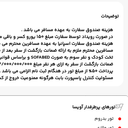
توضیحات
هزینه صندوق سفارت به عهده مسافر می باشد .
در صورت رویداد توسط سفارت مبلغ 150 یورو کسر و باقی مانده عودت داده خواهد شد .
هزینه صندوق سفارت اسپانیا به عهده مسافرین محترم می ب
مسافرین محترم ملزم به ارائه ضمانت بازگشت از سفر بعد از ص
تخت کودک و نفر سوم به صورت SOFABED و براساس قوانین هتل در رابطه با نفر سوم می باشد .
ضمانت بازگشت از سفر به ازای هر نفر مبلغ 4/000/000/000 ریال معادل چهارصد میلیون تومان وابسته به مدارک مسافر به صلاحدید آژانس آویسا الهه باستان قابل تغیر است .
پرداخت 50% از مبلغ تور در هنگام ثبت نام الزامی می باشد .
مسئولیت کنترل پاسپورت بابت هرگونه ممنوعیت خروج از کش
تورهای پرطرفدار آویسا
تور بدروم
تور مالزی