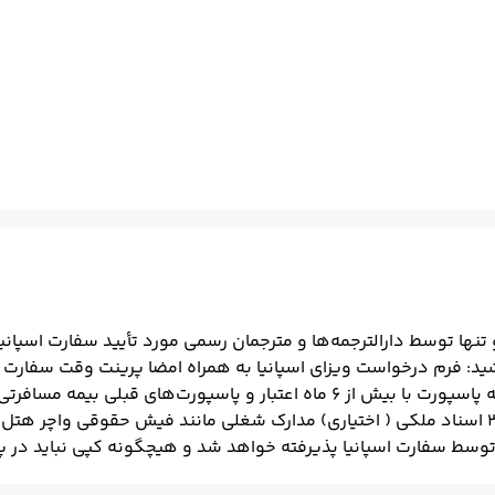
ویزا دعوت‌نامه (در صورت وجود) دو قطعه عکس ۴.۵ × ۳.۵ اسناد ملکی ( اختیاری) مدارک شغلی ما