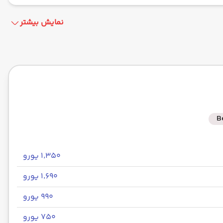
نمایش بیشتر
دگاه جدید استانبول IST
ماهان -Economy
مدت سفر: 00:00
 مقصد : 16:40
گاه بین‌المللی امام خمینی IKA
ترکیش -Economy
مدت سفر: 00:00
 مقصد : 01:05
B
۱٬۳۵۰ یورو
۱٬۶۹۰ یورو
۹۹۰ یورو
۷۵۰ یورو