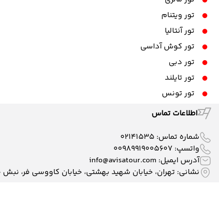
تور ویتنام
تور آنتالیا
تور کوش آداسی
تور دبی
تور تایلند
تور تونس
اطلاعات تماس
شماره تماس:
02141535
واتسپ:
00989919005607
آدرس ایمیل:
info@avisatour.com
نشانی: تهران، خیابان شهید بهشتی، خیابان کاووسی فر، نبش خیابان وط