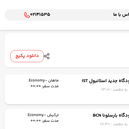
س با ما
02141535
دانلود پکیج
دگاه جدید استانبول IST
ماهان -Economy
مدت سفر: 00:00
 مقصد : 13:10
گاه بارسلونا BCN
ترکیش -Economy
مدت سفر: 00:00
 مقصد : 17:40