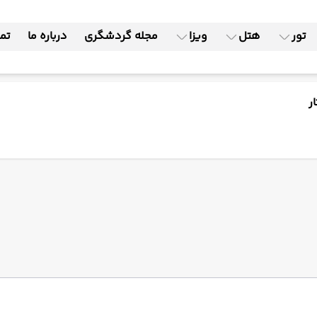
تور
هتل
ویزا
مجله گردشگری
درباره ما
تما
ر