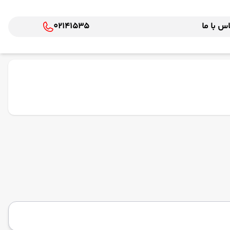
س با ما
02141535