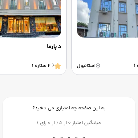
د پارما
استانبول
( 4 ستاره )
به این صفحه چه امتیازی می دهید؟
میانگین امتیاز 0 از 5 ( از 0 رای )