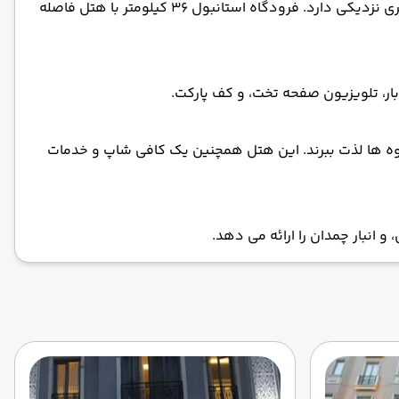
موقعیت اصلی: هتل EA Exclusive در بی اوغلو موقعیتی مرکزی با خیابان استقلال در 8 دقیقه پیاده روی و میدان تقسیم در 400 متری نزدیکی دارد. فرودگاه استانبول 36 کیلومتر با هتل فاصله
بار، تلویزیون صفحه تخت، و کف پارکت.
و میوه ها لذت ببرند. این هتل همچنین یک کافی شاپ و خدمات