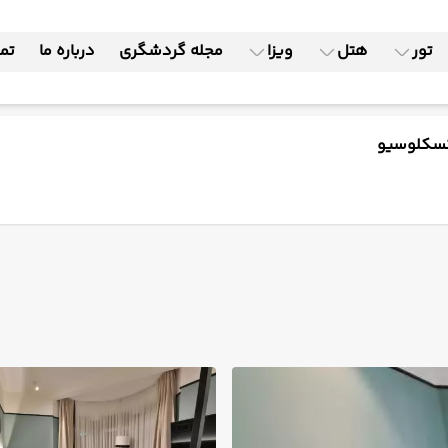
تور
هتل
ویزا
مجله گردشگری
درباره ما
تما
َکسکلوسیو