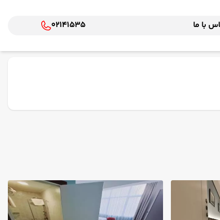
س با ما
02141535