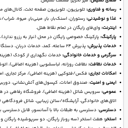
فضای نشیمن:
میز تحریر، قسمت نشیمن.
رسانه و فناوری:
تلویزیون، تلویزیون صفحه تخت، کانال‌های ماه
غذا و نوشیدنی:
رستوران، اسنک‌بار، بار، مینی‌بار، میوه، شر
اینترنت:
وای‌فای رایگان در تمام نقاط هتل.
پارکینگ:
پارکینگ خصوصی رایگان در محل (نیاز به رزرو ندارد)، گا
خدمات پذیرش:
پذیرش 24 ساعته، کمد، خدمات دربان، دستگاه خودپرداز در هتل، میز تور، تبدیل ارز، ورود/خروج سریع.
سرگرمی و خدمات خانوادگی:
خدمات نگهداری از کودک (هزینه 
خدمات نظافت:
نظافت روزانه، لباسشویی (هزینه اضافی)، ات
امکانات تجاری:
فکس/فتوکپی (هزینه اضافی)، مرکز تجاری، امکا
ایمنی و امنیت
: صندوق امانات، کپسول‌های آتش‌نشانی، دوربین مدار
عمومی:
سرویس شاتل (هزینه اضافی)، فروشگاه رفاهی در هتل،
اتاق‌های خانوادگی، آرایشگاه/سالن زیبایی، شاتل فرودگاهی (
دسترسی
: دسترسی به طبقات بالا با آسانسور، قابل دسترسی با 
استخر:
هفت استخر (سه روباز رایگان، دو سرپوشیده رایگان و گر