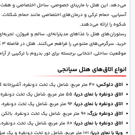
آسیایی، حمام ترکی و درمان‌های اختصاصی مانند حمام شکلات، اقا
شکوه را ارائه می‌دهند.
رستوران‌های هتل با غذاهای مدیترانه‌ای، سالم و فیوژن، تجربه‌ای
خرید، سرگرمی‌های متنوعی را فراهم می‌کنند. هتل در فاصله 3 کیلومتری تورگوتریس و 62 کیلومتری فرودگاه میلاس-بدروم قرار دارد.
موقعیت ساحلی، انتخابی برجسته برای تور بدروم با ترکیبی از آر
انواع اتاق‌های هتل سیانجی
اتاق دلوکس:
40 متر مربع، شامل یک تخت دونفره، آشپزخانه کوچک خصوصی، تهویۀ مطبوع، تلویزیون صفحه تخت، عایق صدا، مینی‌بار، وای‌فای رایگان، حمام خصوصی با دوش یا وان.
اتاق دونفره با نمای دریا:
55 متر مربع، شامل یک تخت دونفره، بالکن با نمای دریا.
اتاق دونفره با نمای دریا:
92 متر مربع، شامل یک تخت دونفره، بالکن با نمای دریا و استخر، وان اسپا.
اتاق دونفره بزرگ:
90 متر مربع، شامل یک تخت دونفره، بالکن با نمای دریا، وان اسپا.
اتاق دونفره با نمای دریا:
80 متر مربع
،
شامل یک تخت دونفره، با
ویلا با نمای دریا:
101 متر مربع، شامل دو تخت دونفره و یک مبل تخت‌خواب‌شو، آشپزخانه خصوصی با ماشین ظرفشویی، بالکن و پاسیو با نمای دریا، باغ و استخر.