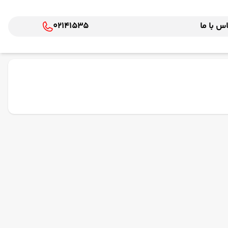
س با ما
02141535