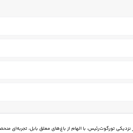
تلویزیون کابلی/ماهواره‌ای
ه
رستوران فضای باز
صندوق امانات
پذیرش 24 ساعته
بار
بی (غیر موتوری)
باشگاه بدنسازی
سالن بازی کودکان
یم رایگان در اتاقها
Sianji We) اقامتگاهی لوکس در نزدیکی تورگوت‌رئیس، با الهام از باغ‌های معلق بابل، ت