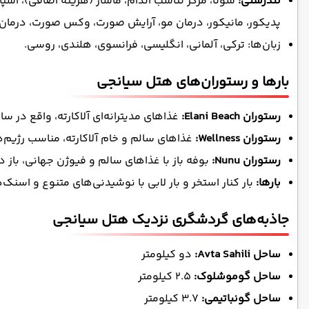
تندرستی:
سونا، مرکز تناسب اندام، ماساژ (هزینه اضافی)، اسپا
پدیکور، مانیکور، درمان مو، آرایش صورت، وکس صورت، درمان
زبان‌ها: ترکی، آلمانی، انگلیسی، فرانسوی، هلندی، روسی.
بارها و رستوران‌های هتل سیانجی
رستوران Elani Beach:
غذاهای مدیترانه‌ای آلاکارته، واقع در ساح
رستوران Wellness:
غذاهای سالم و خام آلاکارته، مناسب رژیم‌
رستوران Nunu:
بوفه باز با غذاهای سالم و فیوژن جهانی، باز در
بارها:
بار کنار استخر و بار لابی با نوشیدنی‌های متنوع و اسنک
جاذبه‌های گردشگری نزدیک هتل سیانجی
ساحل Avta Sahili:
دو کیلومتر
ساحل گوموشلوک:
2.5 کیلومتر
ساحل گونباتیمی:
3.7 کیلومتر