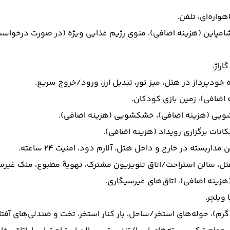
واره‌ای، تلفن.
اب/شامپاین (هزینه اضافی)، منوی رژیم غذایی ویژه (در صورت درخواست
راژ.
اضافی)، زمین بازی کودکان.
وشویی (هزینه اضافی)، خشکشویی (هزینه اضافی).
نات برگزاری رویداد (هزینه اضافی).
بسته در خارج و داخل هتل، آلارم دود، امنیت 24 ساعته.
 سالن استراحت/اتاق تلویزیون مشترک، تهویۀ مطبوع، ملک غیرسیگ
هزینه اضافی)، اتاق‌های غیرسیگاری.
ویلچر.
م)، حوله‌های استخر/ساحل، بار کنار استخر، تخت و صندلی‌های آفتابگ