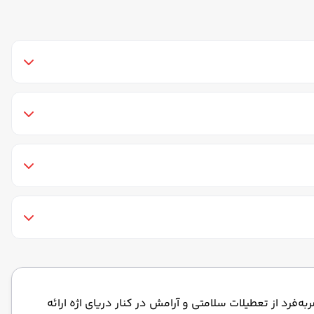
خدمات 24 ساعته در اتاق
پارکینگ
کافی شاپ فضای باز
یخچال
استخر سرپوشیده
سونا
جربه‌ای منحصربه‌فرد از تعطیلات سلامتی و آرامش در کنار دریای اژه ارائه