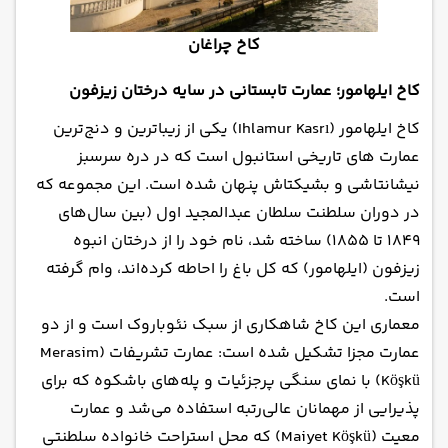
کاخ چراغان
کاخ ایلهامور؛ عمارت تابستانی در سایه درختان زیزفون
کاخ ایلهامور (Ihlamur Kasrı) یکی از زیباترین و دنج‌ترین
عمارت های تاریخی استانبول است که در دره سرسبز
نیشانتاشی و بشیکتاش پنهان شده است. این مجموعه که
در دوران سلطنت سلطان عبدالمجید اول (بین سال‌های
۱۸۴۹ تا ۱۸۵۵) ساخته شد، نام خود را از درختان انبوه
زیزفون (ایلهامور) که کل باغ را احاطه کرده‌اند، وام گرفته
است.
معماری این کاخ شاهکاری از سبک نئوباروک است و از دو
عمارت مجزا تشکیل شده است: عمارت تشریفات (Merasim
Köşkü) با نمای سنگی پرجزئیات و پله‌های باشکوه که برای
پذیرایی از مهمانان عالی‌رتبه استفاده می‌شد و عمارت
معیت (Maiyet Köşkü) که محل استراحت خانواده سلطنتی