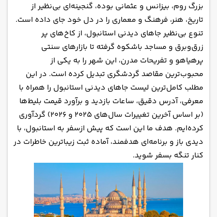
بزرگ روم، بیزانس و عثمانی بوده، گنجینه‌ای بی‌نظیر از
موزه های استانبول؛ سفر به اعماق تاریخ و هنر
تاریخ، هنر، فرهنگ و معماری را در دل خود جای داده است.
مساجد استانبول؛ تلفیق معماری اسلامی و معنویت
تنوع بی‌نظیر جاهای دیدنی استانبول، از کاخ‌های پر
برج ها، قلعه ها و نمادهای استانبول؛ نگهبانان
زرق‌وبرق و مساجد باشکوه گرفته تا بازارهای سنتی
تاریخی بسفر
پرهیاهو و تفریحات مدرن، این شهر را به یکی از
شگفتی ها و جاهای دیدنی تاریخی استانبول
محبوب‌ترین مقاصد گردشگری تبدیل کرده است. در این
پارک ها، طبیعت و تفریحات استانبول؛ آدرنالین و
مطلب کامل‌ترین لیست جاهای دیدنی استانبول را همراه با
اکسیژن خالص
معرفی، آدرس دقیق، ساعات بازدید و برآورد قیمت بلیط‌ها
سواحل استانبول؛ تلاقی آفتاب، ماسه و امواج در دو
(بر اساس آخرین تغییرات سال‌های ۲۰۲۵ و ۲۰۲۶) گردآوری
قاره
کرده‌ایم. هدف ما این است که پیش ازسفر به استانبول، با
با آویسا تاریخ و شکوه استانبول را زندگی کنید
دیدی باز و برنامه‌ای هدفمند، آماده ثبت زیباترین خاطرات در
کنار تنگه بسفر شوید.