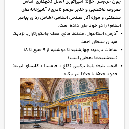
چون حرم‌سرا، خزانه امپراتوری (محل نگهداری الماس
معروف قاشقچی و خنجر مرصع نادری)، آشپزخانه‌های
سلطنتی و موزه آثار مقدس اسلامی (شامل ردای پیامبر
اسلام) را در خود جای داده است.
آدرس: استانبول، منطقه فاتح، محله جانکورتاران، نزدیک
میدان سلطان احمد
ساعات بازدید: چهارشنبه تا دوشنبه از ۹ صبح تا ۱۸
(سه‌شنبه‌ها تعطیل است)
قیمت بلیط: بلیط ترکیبی (کاخ + حرمسرا + کلیسای ایرنه)
حدود ۱۵۰۰ تا ۱۷۰۰ لیر ترکیه