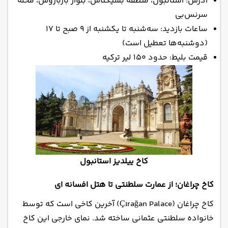
آدرس: استانبول، منطقه بشیکتاش، بلوار بارباروس، محله
سرنس‌بی
ساعات بازدید: سه‌شنبه تا یکشنبه از ۹ صبح تا ۱۷
(دوشنبه‌ها تعطیل است)
قیمت بلیط: حدود ۱۵۰ لیر ترکیه
کاخ ییلدیز استانبول
کاخ چراغان؛ از عمارت سلطنتی تا هتل افسانه ای
کاخ چراغان (Çırağan Palace) آخرین کاخی است که توسط
خانواده سلطنتی عثمانی ساخته شد. نمای خارجی این کاخ