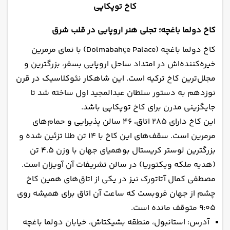
کاخ توپکاپی
کاخ دولما باغچه؛ تجلی هنر اروپایی در قلب شرق
کاخ دولما باغچه (Dolmabahçe Palace) با نمای مرمرین
خیره‌کننده‌اش در امتداد ساحل اروپایی بسفر، بزرگترین و
مجلل‌ترین کاخ ترکیه است. این شاهکار نئوکلاسیک در قرن
نوزدهم به دستور سلطان عبدالمجید اول ساخته شد تا
جایگزینی مدرن برای کاخ توپکاپی باشد.
این کاخ دارای ۲۸۵ اتاق، ۴۶ سالن پذیرایی و حمام‌های
مرمرین است. سقف‌های این کاخ با ۱۴ تن طلا تزئین شده و
بزرگترین لوستر کریستال بوهمیای جهان با وزن ۴.۵ تن
(هدیه ملکه ویکتوریا) در سالن تشریفات آن آویزان است.
مصطفی کمال آتاتورک نیز در یکی از اتاق‌های همین کاخ
چشم از جهان فروبست که ساعت آن اتاق برای همیشه روی
۹:۰۵ متوقف مانده است.
آدرس: استانبول، منطقه بشیکتاش، خیابان دولما باغچه