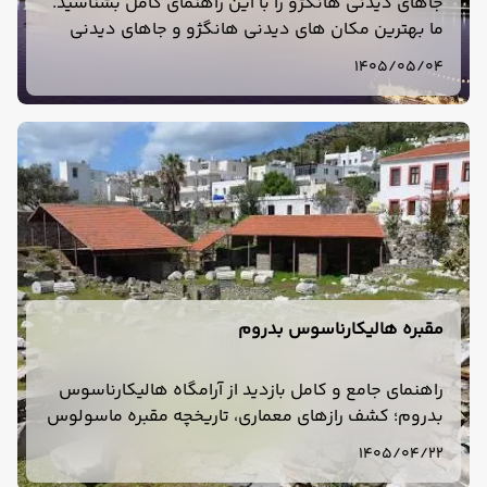
جاهای دیدنی هانگژو را با این راهنمای کامل بشناسید.
ما بهترین مکان های دیدنی هانگژو و جاهای دیدنی
اطراف دریاچه وست هانگژو را برای سفری رویایی
1405/05/04
معرفی کرده‌ایم.
مقبره هالیکارناسوس بدروم
راهنمای جامع و کامل بازدید از آرامگاه هالیکارناسوس
بدروم؛ کشف رازهای معماری، تاریخچه مقبره ماسولوس
(ساتراپ هخامنشی) و سرنوشت این شاهکار در میان
1405/04/22
عجایب هفتگانه جهان.