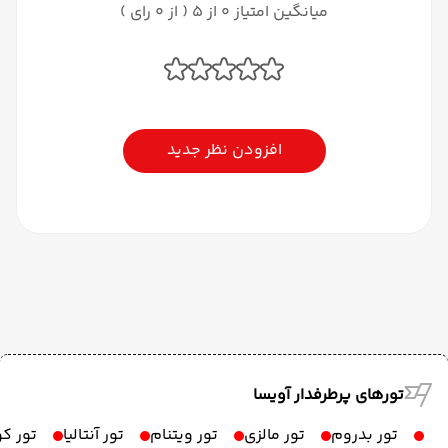
میانگین امتیاز 0 از 5 ( از 0 رای )
افزودن نظر جدید
تورهای پرطرفدار آویسا
تور بدروم
تور مالزی
تور ویتنام
تور آنتالیا
تور ک