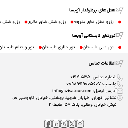
هتل‌های پرطرفدار آویسا
رزرو هتل های بدروم
رزرو هتل های مالزی
رزرو هتل ه
تورهای تابستانی آویسا
تور دبی تابستان
تور مالزی تابستان
تور ویتنام تابستان
اطلاعات تماس
شماره تماس:
02141535
واتسپ:
00989919005607
آدرس ایمیل:
info@avisatour.com
نشانی: تهران، خیابان شهید بهشتی، خیابان کاووسی فر،
نبش خیابان وطنی، پلاک ۵۰، طبقه 2