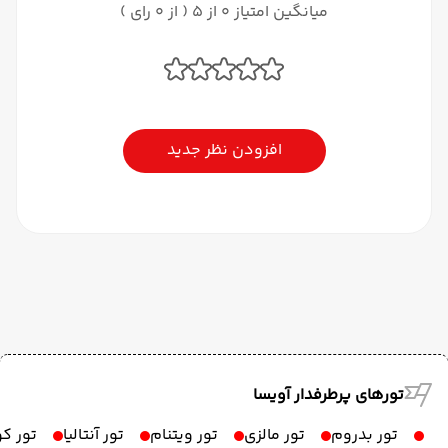
میانگین امتیاز 0 از 5 ( از 0 رای )
افزودن نظر جدید
تورهای پرطرفدار آویسا
تور بدروم
تور مالزی
تور ویتنام
تور آنتالیا
تور ک