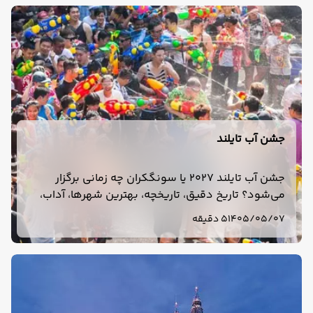
جشن آب تایلند
جشن آب تایلند 2027 یا سونگکران چه زمانی برگزار
می‌شود؟ تاریخ دقیق، تاریخچه، بهترین شهرها، آداب،
وسایل لازم و نکات سفر به تایلند در فروردین 1406 را
1405/05/07
5 دقیقه
بخوانید.