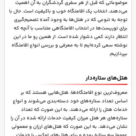
هتل‌های زنجیره‌ای
موضوعاتی که قبل از هر سفری گردشگران به آن اهمیت
مُتل‌ها
می‌دهند، انتخاب یک اقامتگاه خوب و باکیفیت است. حال با
توجه به تنوعی که در هتل‌ها به وجود آمده تصمیم‌گیری
ریزورت‌ها
برای توریست‌ها در انتخاب اقامتگاهی متناسب با آنچه که
مسافرخانه‌ها
انتظار دارند کمی دشوار شده است. از همین رو ما در این
تمام سوئیت
نوشته سعی کرده‌ایم تا به معرفی و بررسی انواع اقامتگاه
هتل‌های Bed and breakfasts
بپردازیم.
هتل‌های بومگردی
هتل‌های دوستدار حیوانات خانگی
هتل‌های ستاره‌دار
هتل‌های هریتیج
هاستل‌ها
معروف‌ترین نوع اقامتگاه‌ها، هتل‌هایی هستند که بر
اساس تعداد ستاره‌های خود دسته‌بندی می‌شوند و
انواع
خدمات هتل
را ارائه می‌دهند. به این صورت که تعداد
ستاره‌های هر هتل میزان کیفیت خدمات ارائه شده در آن را
نشان می‌دهد. به این صورت که هتل‌های ارزان و معمولی
عموما سه ستاره بوده و برای هتل‌های لوکس با خدمات