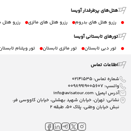
هتل‌های پرطرفدار آویسا
رزرو هتل های بدروم
رزرو هتل های مالزی
رزرو هتل ه
تورهای تابستانی آویسا
تور دبی تابستان
تور مالزی تابستان
تور ویتنام تابستان
اطلاعات تماس
شماره تماس:
02141535
واتسپ:
00989919005607
آدرس ایمیل:
info@avisatour.com
نشانی: تهران، خیابان شهید بهشتی، خیابان کاووسی فر،
نبش خیابان وطنی، پلاک ۵۰، طبقه 2