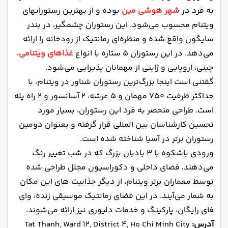
به فرد در
شهر هوشی مین
بوده و از بهترین رستورانهای
ویتنام محسوب می‌شود. این رستوران چشمگیر، در بندر
سایگون واقع شده و منظره‌ای رمانتیک از رودخانه را ارائه
می‌دهد. در این رستوران ۵ ستاره با انواع
غذاهای ویتنامی
،
چینی، اروپایی و ژاپنی از مهمانان پذیرایی می‌شود.
گفتنی است اینجا بزرگ‌ترین رستوران شناور در ویتنام، با
حداکثر ظرفیت ۷۵۰ مهمان و ۵ عرشه، ۲ آسانسور و ۲ راه پله
است. طراحی منحصر به فرد این رستوران، بسیار مورد
تحسین کارشناسان بین المللی قرار گرفته و بعنوان دومین
رستوران برتر در آسیا شناخته شده است.
ورودی باشکوه با ۳ بادبان بزرگ که در شب تغییر رنگ
می‌دهند، فضای داخلی و دکوراسیون مجلل طراحی شده
توسط معماران برتر ویتنام، از دیگر جذابیت های این مکان
به شمار می‌آیند. در این فضای رمانتیک موسیقی زنده، وای
فای رایگان، پارکینگ و خدمات دلیوری نیز ارائه می‌شوند.
آدرس:
Tat Thanh, Ward 12, District 4, Ho Chi Minh City