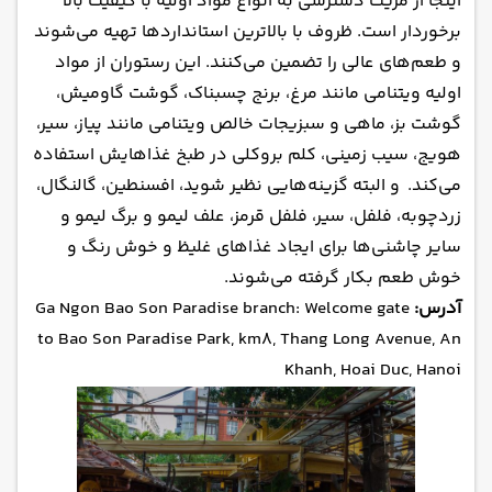
اینجا از مزیت دسترسی به انواع مواد اولیه با کیفیت بالا
برخوردار است. ظروف با بالاترین استانداردها تهیه می‌شوند
و طعم‌های عالی را تضمین می‌کنند. این رستوران از مواد
اولیه ویتنامی مانند مرغ، برنج چسبناک، گوشت گاومیش،
گوشت بز، ماهی و سبزیجات خالص ویتنامی مانند پیاز، سیر،
هویج، سیب زمینی، کلم بروکلی در طبخ غذاهایش استفاده
می‌کند. و البته گزینه‌هایی نظیر شوید، افسنطین، گالنگال،
زردچوبه، فلفل، سیر، فلفل قرمز، علف لیمو و برگ لیمو و
سایر چاشنی‌ها برای ایجاد غذاهای غلیظ و خوش رنگ و
خوش طعم بکار گرفته می‌شوند.
آدرس:
Ga Ngon Bao Son Paradise branch: Welcome gate
to Bao Son Paradise Park, km8, Thang Long Avenue, An
Khanh, Hoai Duc, Hanoi