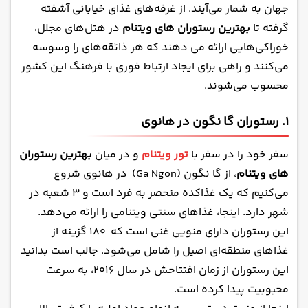
4. رستوران آمیگو گریل در هوشی مین
جهان به شمار می‌آیند. از غرفه‌های غذای خیابانی آشفته
5. رستوران کوکیز در نین بین ویتنام
گرفته تا
بهترین رستوران های ویتنام
در هتل‌های مجلل،
6. رستوران مورنینگ گلوری
خوراکی‌هایی ارائه می دهند که هر ذائقه‌های را وسوسه
می‌کنند و راهی برای ایجاد ارتباط فوری با فرهنگ این کشور
7. رستوران رد بین در هانوی ویتنام
محسوب می‌شوند.
سفری خوش طعم با بهترین رستوران های ویتنام
1. رستوران گا نگون در هانوی
سفر خود را در سفر با
تور ویتنام
و در میان
بهترین رستوران
های ویتنام
، از گا نگون (Ga Ngon) در هانوی شروع
می‌کنیم که یک غذاکده منحصر به فرد است و ۳ شعبه در
شهر دارد. اینجا،
غذاهای سنتی ویتنامی
را ارائه می‌دهد.
این رستوران دارای منویی غنی است که ۱۸۰ گزینه از
غذاهای منطقه‌ای اصیل را شامل می‌شود. جالب است بدانید
این رستوران از زمان افتتاحش در سال ۲۰۱۶، به سرعت
محبوبیت پیدا کرده است.