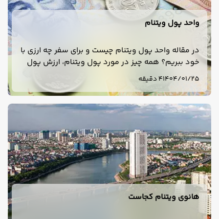
واحد پول ویتنام
در مقاله واحد پول ویتنام چیست و برای سفر چه ارزی با
خود ببریم؟ همه چیز در مورد پول ویتنام، ارزش پول
ویتنام و قیمت پول ویتنام را توضیح دادیم. توصیه
1404/01/25
4 دقیقه
میکنیم قبل از سفر به ویتنام این مقاله را مطالعه کنید.
هانوی ویتنام کجاست