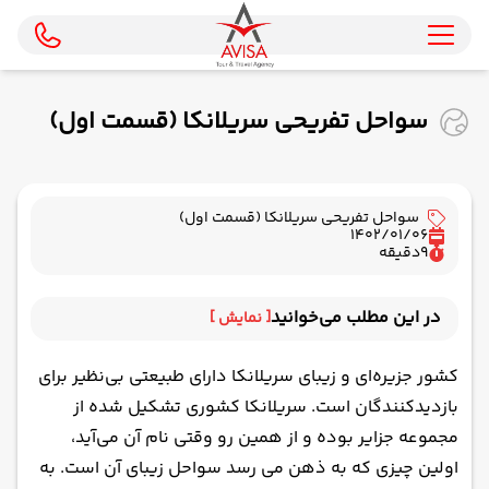
سواحل تفریحی سریلانکا ‎(قسمت اول)
سواحل تفریحی سریلانکا (قسمت اول)
1402/01/06
9
دقیقه
در این مطلب می‌خوانید
[ نمایش ]
ساحل Unawatuna سریلانکا – برای لذت از آب‌های آبی
کشور جزیره‌ای و زیبای سریلانکا دارای طبیعتی بی‌نظیر برای
و آرام
بازدیدکنندگان است. سریلانکا کشوری تشکیل شده از
ساحل Bentota سریلانکا – مناسب برای خانواده
مجموعه جزایر بوده و از همین رو وقتی نام آن می‌آید،
ساحل Mirissa سریلانکا – فرصتی برای تماشای
اولین چیزی که به ذهن می رسد سواحل زیبای آن است. به
نهنگ‌ها