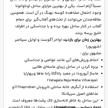
ساحل Uppuveli سریلانکا - برای لذت بردن از غذاهای
نسبتاً آرام است. یکی از بهترین مزایای ساحل اوناواتونا
لذیذ لانکان
وجود احتمال مشاهده کوسه نهنگ در آن است. همچنین
ساحل Trincomalee سریلانکا - برای معابد خیره کننده
علاقه‌مندان می‌توانند از تخت‌های آفتاب‌گیر برای حمام
آفتاب در کنار ساحل بهره برده و با جت‌اسکی‌ در اطراف
خلیج پرسه بزنند.
بهترین زمان برای بازدید:
اواخر آگوست و اوایل سپتامبر
(شهریور)
مشهور برای :
انجام ورزش‌های آبی مانند غواصی و جت‌اسکی
برنزه کردن در ساحل زیبای ماسه‌ای طلایی
ماساژ آیورودا در معبد یاتاگالا راجا ماها ویهارایا
(Yatagala Raja Maha Viharaya)
استفاده از آبگرم، خانه ساحلی تاپروبان Thaproban)(و
غذاهای اصیل سریلانکا
این ساحل به خاطر لانه‌سازی لاک پشت‌ها معروف است
نحوه دسترسی بهUnawatuna:
این ساحل در ۱۵۰ کیلومتری