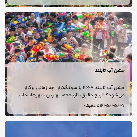
جشن آب تایلند
جشن آب تایلند 2027 یا سونگکران چه زمانی برگزار
می‌شود؟ تاریخ دقیق، تاریخچه، بهترین شهرها، آداب،
وسایل لازم و نکات سفر به تایلند در فروردین 1406 را
1405/05/07
5 دقیقه
بخوانید.