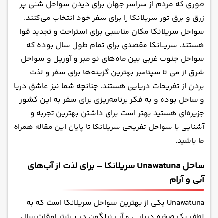
طوری که مردم از سراسر جهان برای دیدن سواحل شنی پر
ساحل Dickwella سریلانکا – ایده‌آل برای اقامت
زرق و برق تور سریلانکا را برای سفر خود انتخاب می‌کنند.
رمانتیک
سواحل سریلانکا مکان مناسبی برای استراحت و تجدید قوا
ساحل Weligama سریلانکا – نقطه‌ای عالی برای
هستند. سریلانکا مقصدی برای تمام طول سال بوده که
عکس‌های اینستاگرامی
سواحل جنوب غربی بین ماه‌های نوامبر و آوریل و سواحل
ساحل Galle سریلانکا – ساحلی زیبا با سبک معماری
شرق از می تا سپتامبر بهترین گزینه‌ها برای سفر و لذت
منحصر به فرد
بردن از تفریحات دریایی هستند. چنانچه شما نیز عاشق دریا
ساحل Induruwa سریلانکا - مشهور با سواحل و
و ساحل بوده و به فکر برنامه‌ریزی برای سفر به این کشور
روستاهای دیدنی
جزیره‌ای هستید بهتر است برای داشتن بهترین تجربه و
ساحل Hikkaduwa سریلانکا - برای تماشای طبیعت
آشنایی با سواحل تفریحی سریلانکا تا پایان این مقاله همراه
دست نخورده
ما باشید.
ساحل Koggala سریلانکا - برای تماشای گونه‌های نادر
لاک‌پشت
ساحل Unawatuna سریلانکا – برای لذت از آب‌های
ساحل Negombo سریلانکا - گزینه‌ای عالی برای
آبی و آرام
رسیدن به آرامش
خلیج Arugam سریلانکا – مناسب برای موج سواری و
Unawatuna یکی از بهترین سواحل سریلانکا است که به
ماهیگیری
لطف یک صخره دریایی و آب نیلگون در بیشتر اوقات سال