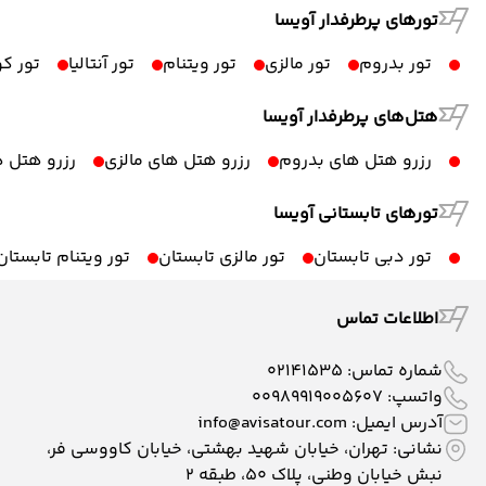
تورهای پرطرفدار آویسا
تور بدروم
تور مالزی
تور ویتنام
تور آنتالیا
تور ک
هتل‌های پرطرفدار آویسا
رزرو هتل های بدروم
رزرو هتل های مالزی
رزرو هتل ه
تورهای تابستانی آویسا
تور دبی تابستان
تور مالزی تابستان
تور ویتنام تابستان
اطلاعات تماس
شماره تماس:
02141535
واتسپ:
00989919005607
آدرس ایمیل:
info@avisatour.com
نشانی: تهران، خیابان شهید بهشتی، خیابان کاووسی فر،
نبش خیابان وطنی، پلاک ۵۰، طبقه 2