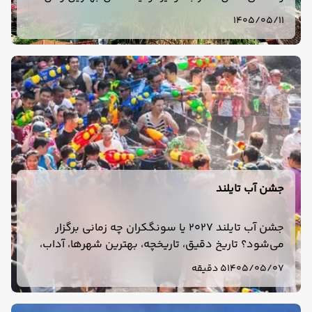
هزینه، هتل، حمل‌ونقل، جاهای دیدنی، غذا و تور ازمیر.
1405/05/11
جشن آب تایلند
جشن آب تایلند 2027 یا سونگکران چه زمانی برگزار
می‌شود؟ تاریخ دقیق، تاریخچه، بهترین شهرها، آداب،
وسایل لازم و نکات سفر به تایلند در فروردین 1406 را
1405/05/07
5 دقیقه
بخوانید.