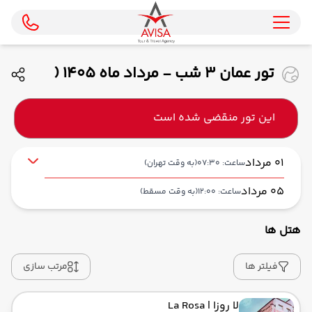
تور عمان 3 شب - مرداد ماه 1405 (
ماهان)
این تور منقضی شده است
01 مرداد
ساعت: 07:30
(به وقت تهران)
05 مرداد
ساعت: 12:00
(به وقت مسقط)
هتل ها
از فرودگاه بین‌المللی امام خمینی IKA
حرکت از مبدا: 07:30
فیلتر ها
مرتب سازی
لا روزا
| La Rosa
به فرودگاه بین‌المللی مسقط MCT