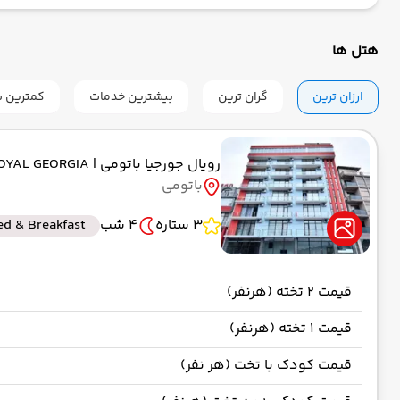
هتل ها
ارزان ترین
گران ترین
بیشترین خدمات
کمترین س
رویال جورجیا باتومی
| ROYAL GEORGIA
باتومی
3 ستاره
4 شب
ed & Breakfast
قیمت 2 تخته (هرنفر)
قیمت 1 تخته (هرنفر)
قیمت کودک با تخت (هر نفر)