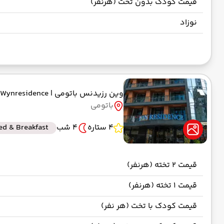
قیمت کودک بدون تخت (هرنفر)
نوزاد
وین رزیدنس باتومی
| Wynresidence
باتومی
4 ستاره
4 شب
ed & Breakfast
قیمت 2 تخته (هرنفر)
قیمت 1 تخته (هرنفر)
قیمت کودک با تخت (هر نفر)