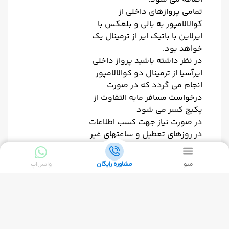
تمامی پروازهای داخلی از
کوالالامپور به بالی و بلعکس با
ایرلاین با باتیک ایر از ترمینال یک
خواهد بود.
در نظر داشته باشید پرواز داخلی
ایرآسیا از ترمینال دو کوالالامپور
انجام می گردد که در صورت
درخواست مسافر مابه التفاوت از
پکیج کسر می شود
در صورت نیاز جهت کسب اطلاعات
در روزهای تعطیل و ساعتهای غیر
کاری با شماره همراه 09128678671
تماس حاصل فرمایید
منو
مشاوره رایگان
واتس‌اپ
تورهای مشابه