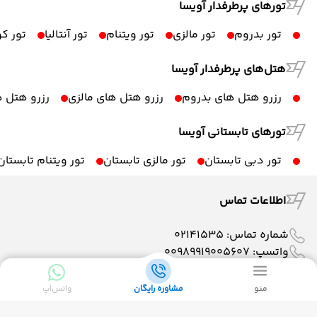
تورهای پرطرفدار آویسا
تور بدروم
تور مالزی
تور ویتنام
تور آنتالیا
تور ک
هتل‌های پرطرفدار آویسا
رزرو هتل های بدروم
رزرو هتل های مالزی
رزرو هتل ه
تورهای تابستانی آویسا
تور دبی تابستان
تور مالزی تابستان
تور ویتنام تابستان
اطلاعات تماس
شماره تماس:
02141535
واتسپ:
00989919005607
آدرس ایمیل:
info@avisatour.com
نشانی: تهران، خیابان شهید بهشتی، خیابان کاووسی فر،
منو
مشاوره رایگان
واتس‌اپ
نبش خیابان وطنی، پلاک ۵۰، طبقه 2