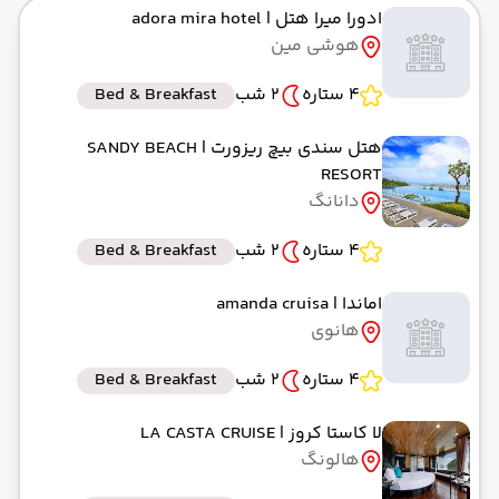
ادورا میرا هتل
| adora mira hotel
به فرودگاه بین المللی تان سون نهات SGN
هوشی مین
رسیدن به مقصد : 09:15
ماهان -Economy
مدت سفر: 11:30
4 ستاره
2 شب
Bed & Breakfast
هتل سندی بیچ ریزورت
| SANDY BEACH
RESORT
از فرودگاه بین المللی تان سون نهات SGN
دانانگ
حرکت از مبدا: 22:40
4 ستاره
2 شب
Bed & Breakfast
به فرودگاه بین‌المللی امام خمینی IKA
اماندا
| amanda cruisa
رسیدن به مقصد : 03:00
هانوی
ماهان -Economy
مدت سفر: 11:30
4 ستاره
2 شب
Bed & Breakfast
لا کاستا کروز
| LA CASTA CRUISE
هالونگ