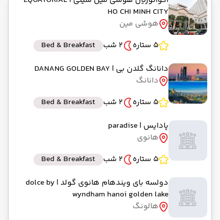
اکواتوریال هوشی مین سیتی
| EQUATORIAL
HO CHI MINH CITY
هوشی مین
5 ستاره
2 شب
Bed & Breakfast
دانانگ گلدن بی
| DANANG GOLDEN BAY
دانانگ
5 ستاره
2 شب
Bed & Breakfast
پادایس
| paradise
هانوی
5 ستاره
2 شب
Bed & Breakfast
دولسه بای ویندهام هانوی گولد
| dolce by
wyndham hanoi golden lake
هالونگ