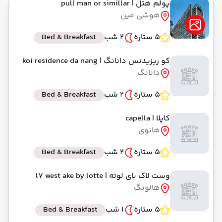
پولم هتل
| pull man or simillar
هوشی مین
5 ستاره
2 شب
Bed & Breakfast
کو ریزیدنس دانانگ
| koi residence da nang
دانانگ
5 ستاره
2 شب
Bed & Breakfast
کاپلا
| capella
هانوی
5 ستاره
2 شب
Bed & Breakfast
وست لاک بای لوته
| l7 west ake by lotte
هالونگ
5 ستاره
1 شب
Bed & Breakfast