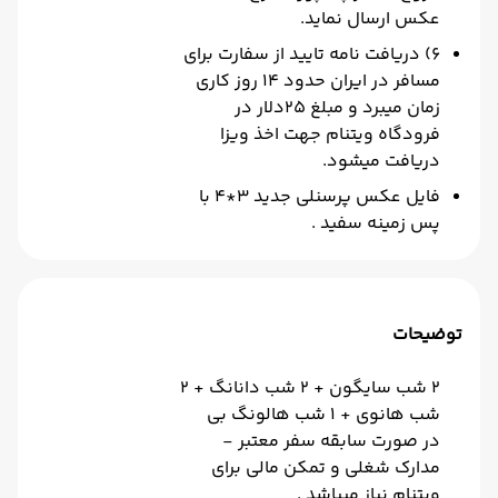
عکس ارسال نماید.
6) دریافت نامه تایید از سفارت برای
مسافر در ایران حدود 14 روز کاری
زمان میبرد و مبلغ 25دلار در
فرودگاه ویتنام جهت اخذ ویزا
دریافت میشود.
فایل عکس پرسنلی جدید 3*4 با
پس زمینه سفید .
توضیحات
2 شب سایگون + 2 شب دانانگ + 2
شب هانوی + 1 شب هالونگ بی
در صورت سابقه سفر معتبر -
مدارک شغلی و تمکن مالی برای
ویتنام نیاز میباشد .