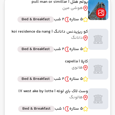
پولم هتل
| pull man or simillar
هوشی مین
5 ستاره
2 شب
Bed & Breakfast
کو ریزیدنس دانانگ
| koi residence da nang
دانانگ
5 ستاره
2 شب
Bed & Breakfast
کاپلا
| capella
هانوی
5 ستاره
2 شب
Bed & Breakfast
وست لاک بای لوته
| l7 west ake by lotte
هالونگ
5 ستاره
1 شب
Bed & Breakfast