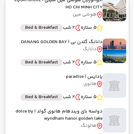
اکواتوریال هوشی مین سیتی
| EQUATORIAL
HO CHI MINH CITY
هوشی مین
5 ستاره
2 شب
Bed & Breakfast
دانانگ گلدن بی
| DANANG GOLDEN BAY
دانانگ
5 ستاره
2 شب
Bed & Breakfast
پادایس
| paradise
هانوی
5 ستاره
2 شب
Bed & Breakfast
دولسه بای ویندهام هانوی گولد
| dolce by
wyndham hanoi golden lake
هالونگ