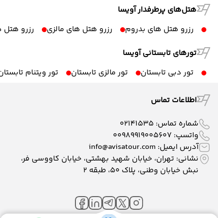
هتل‌های پرطرفدار آویسا
رزرو هتل های بدروم
رزرو هتل های مالزی
رزرو هتل ه
تورهای تابستانی آویسا
تور دبی تابستان
تور مالزی تابستان
تور ویتنام تابستان
اطلاعات تماس
شماره تماس:
02141535
واتسپ:
00989919005607
آدرس ایمیل:
info@avisatour.com
نشانی: تهران، خیابان شهید بهشتی، خیابان کاووسی فر،
نبش خیابان وطنی، پلاک ۵۰، طبقه 2