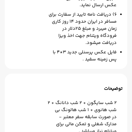
عکس ارسال نماید.
6) دریافت نامه تایید از سفارت برای
مسافر در ایران حدود 14 روز کاری
زمان میبرد و مبلغ 25دلار در
فرودگاه ویتنام جهت اخذ ویزا
دریافت میشود.
فایل عکس پرسنلی جدید 3*4 با
پس زمینه سفید .
توضیحات
2 شب سایگون + 2 شب دانانگ + 2
شب هانوی + 1 شب هالونگ بی
در صورت سابقه سفر معتبر -
مدارک شغلی و تمکن مالی برای
ویتنام نیاز میباشد .