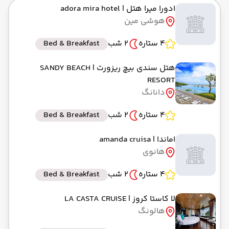
ادورا میرا هتل
| adora mira hotel
به فرودگاه بین المللی تان سون نهات SGN
هوشی مین
رسیدن به مقصد : 09:15
ماهان -Economy
مدت سفر: 11:30
4 ستاره
2 شب
Bed & Breakfast
هتل سندی بیچ ریزورت
| SANDY BEACH
RESORT
از فرودگاه بین المللی تان سون نهات SGN
دانانگ
حرکت از مبدا: 22:40
4 ستاره
2 شب
Bed & Breakfast
به فرودگاه بین‌المللی امام خمینی IKA
اماندا
| amanda cruisa
رسیدن به مقصد : 03:00
هانوی
ماهان -Economy
مدت سفر: 11:30
4 ستاره
2 شب
Bed & Breakfast
لا کاستا کروز
| LA CASTA CRUISE
هالونگ