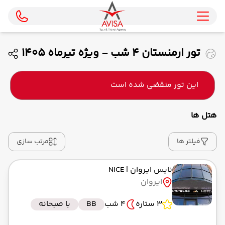
تور ارمنستان 4 شب - ویژه تیرماه 1405
( معراج ایر )
این تور منقضی شده است
هتل ها
فیلتر ها
مرتب سازی
نایس ایروان
| NICE
ایروان
3 ستاره
4 شب
BB
با صبحانه