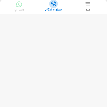
منو
مشاوره رایگان
واتس‌اپ
توضیحات
مسئولیت کنترل پاسپورت با فرد
ثبت نام کننده میباشد .
پرداخت70% از مبلغ تور در هنگام
ثبت نام الزامی می باشد
مسئولیت کنترل پاسپورت بابت
هرگونه ممنوعیت خروج از کشور به
عهده مسافر می باشد. هتل و پرواز
به صورت گارانتی می باشد و در
صورت کنسلی سوخت کامل
میباشد.