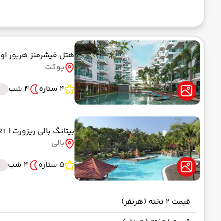
هتل فیشرمنز هربور او
پوکت
4 ستاره
4 شب
B
بیتانگ بالی ریزورت
| BINTANG RESORT
بالی
5 ستاره
4 شب
قیمت 2 تخته (هرنفر)