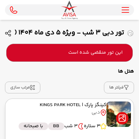
تور دبی 3 شب - ویژه 5 دی ماه 1404 (
ایران ایرتور )
این تور منقضی شده است
هتل ها
فیلتر ها
مرتب سازی
کینگز پارک
| KINGS PARK HOTEL
دبی
3 ستاره
3 شب
BB
با صبحانه