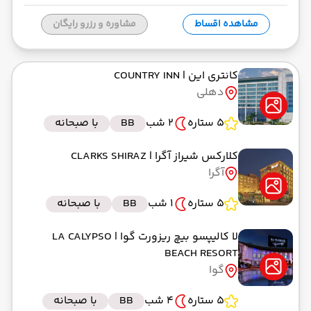
مشاهده اقساط
مشاوره و رزرو رایگان
کانتری این
| COUNTRY INN
دهلی
5 ستاره
2 شب
BB
با صبحانه
کلارکس شیراز آگرا
| CLARKS SHIRAZ
آگرا
5 ستاره
1 شب
BB
با صبحانه
لا کالیپسو بیچ ریزورت گوا
| LA CALYPSO
BEACH RESORT
گوا
5 ستاره
4 شب
BB
با صبحانه