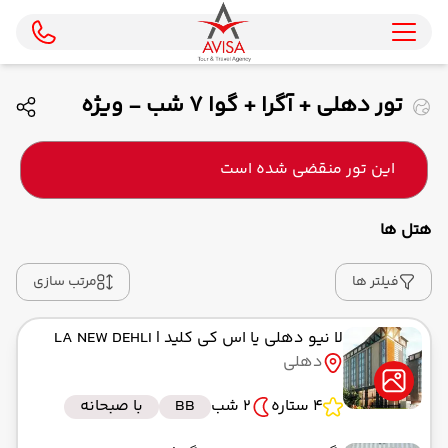
تور دهلی + آگرا + گوا 7 شب - ویژه
اسفند ماه 1404 ( ماهان )
این تور منقضی شده است
هتل ها
فیلتر ها
مرتب سازی
لا نیو دهلی یا اس کی کلید
| LA NEW DEHLI
دهلی
4 ستاره
2 شب
BB
با صبحانه