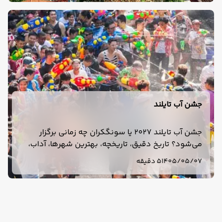
جشن آب تایلند
جشن آب تایلند 2027 یا سونگکران چه زمانی برگزار
می‌شود؟ تاریخ دقیق، تاریخچه، بهترین شهرها، آداب،
وسایل لازم و نکات سفر به تایلند در فروردین 1406 را
1405/05/07
5 دقیقه
بخوانید.