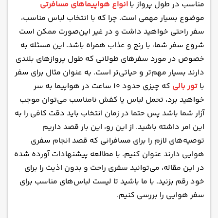
پوشیدن لباس‌هایی با جیب‌های زیاد
مناسب در طول پرواز با
انواع هواپیماهای مسافرتی
پوشیدن لباس‌های گشاد به جای لباس‌های تنگ
موضوع بسیار مهمی است. چرا که با انتخاب لباس مناسب،
سفر راحتی خواهید داشت و در غیر این‌صورت ممکن است
استفاده از شال یا روسری به عنوان آکسسوری
شروع سفر شما، با رنج و عذاب همراه باشد. این مسئله به
به همراه داشتن کیف شخصی
خصوص در مورد سفرهای طولانی که طول پروازهای بلندی
کوله پشتی
دارند بسیار مهم‌تر و حیاتی‌تر است. به عنوان مثال برای سفر
با
تور بالی
که چیزی حدود ۱۰ ساعت در هواپیما به سر
خواهید برد، تحمل لباس یا کفش نامناسب می‌توان موجب
آزار شما باشد پس حتما در زمان انتخاب باید دقت کافی را به
این امر داشته باشید. از این رو، این بار قصد داریم
توصیه‌های لازم را برای مسافرانی که قصد انجام سفری
هوایی دارند عنوان کنیم. با مطالعه پیشنهادات آورده شده
در این مقاله، می‌توانید سفری راحت و بدون اذیت را برای
خود رقم بزنید. با ما باشید تا لیست لباس‌های مناسب برای
سفر هوایی را بررسی کنیم.