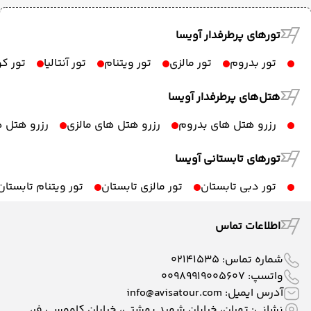
تورهای پرطرفدار آویسا
تور بدروم
تور مالزی
تور ویتنام
تور آنتالیا
تور ک
هتل‌های پرطرفدار آویسا
رزرو هتل های بدروم
رزرو هتل های مالزی
رزرو هتل ه
تورهای تابستانی آویسا
تور دبی تابستان
تور مالزی تابستان
تور ویتنام تابستان
اطلاعات تماس
شماره تماس:
02141535
واتسپ:
00989919005607
آدرس ایمیل:
info@avisatour.com
نشانی: تهران، خیابان شهید بهشتی، خیابان کاووسی فر،