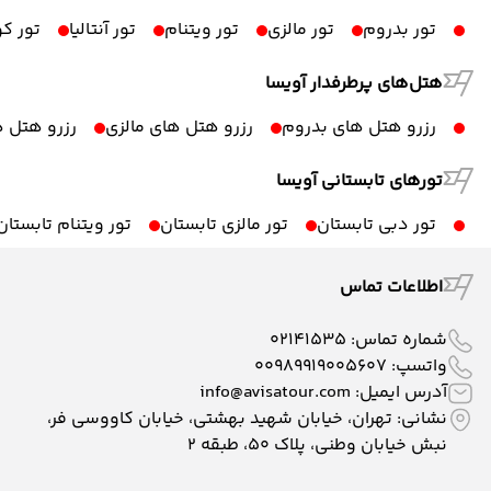
تور بدروم
تور مالزی
تور ویتنام
تور آنتالیا
تور ک
هتل‌های پرطرفدار آویسا
رزرو هتل های بدروم
رزرو هتل های مالزی
رزرو هتل ه
تورهای تابستانی آویسا
تور دبی تابستان
تور مالزی تابستان
تور ویتنام تابستان
اطلاعات تماس
شماره تماس:
02141535
واتسپ:
00989919005607
آدرس ایمیل:
info@avisatour.com
نشانی: تهران، خیابان شهید بهشتی، خیابان کاووسی فر،
نبش خیابان وطنی، پلاک ۵۰، طبقه 2