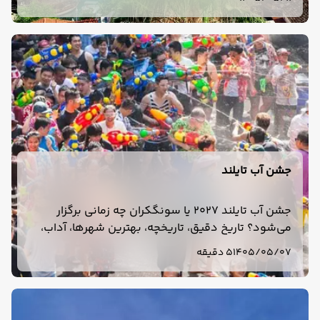
جشن آب تایلند
جشن آب تایلند 2027 یا سونگکران چه زمانی برگزار
می‌شود؟ تاریخ دقیق، تاریخچه، بهترین شهرها، آداب،
وسایل لازم و نکات سفر به تایلند در فروردین 1406 را
1405/05/07
5 دقیقه
بخوانید.