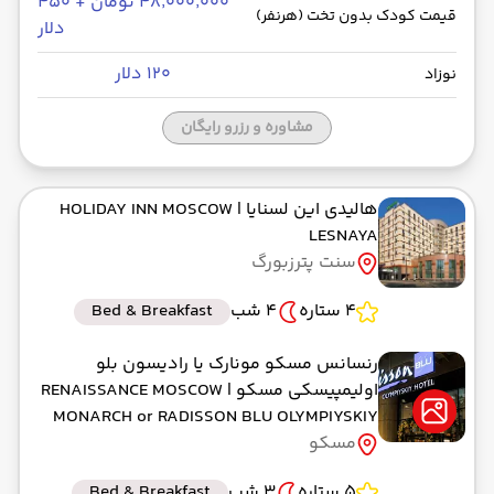
۴۸٬۰۰۰٬۰۰۰ تومان + ۴۵۰
قیمت کودک بدون تخت (هرنفر)
دلار
رسیدن به مقصد : 03:40
ماهان -Economy
مدت سفر: 04:30
۱۲۰ دلار
نوزاد
مشاوره و رزرو رایگان
هالیدی این لسنایا
| HOLIDAY INN MOSCOW
LESNAYA
سنت پترزبورگ
4 ستاره
4 شب
Bed & Breakfast
رنسانس مسکو مونارک یا رادیسون بلو
اولیمپیسکی مسکو
| RENAISSANCE MOSCOW
MONARCH or RADISSON BLU OLYMPIYSKIY
مسکو
5 ستاره
3 شب
Bed & Breakfast