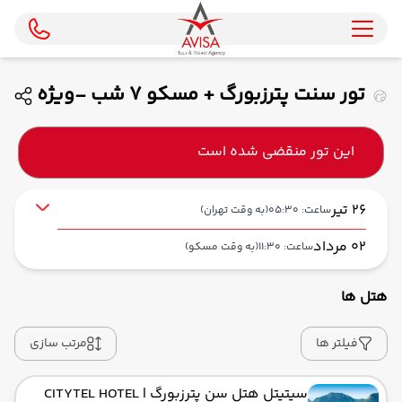
تور سنت پترزبورگ + مسکو 7 شب -ویژه
مرداد و شهریور ماه 1405 ( ماهان ایر )
این تور منقضی شده است
26 تیر
ساعت: 05:30
(به وقت تهران)
02 مرداد
ساعت: 11:30
(به وقت مسکو)
هتل ها
از فرودگاه بین‌المللی امام خمینی IKA
حرکت از مبدا: 05:30
فیلتر ها
مرتب سازی
سیتیتل هتل سن پترزبورگ
| CITYTEL HOTEL
به فرودگاه پالکوو LED