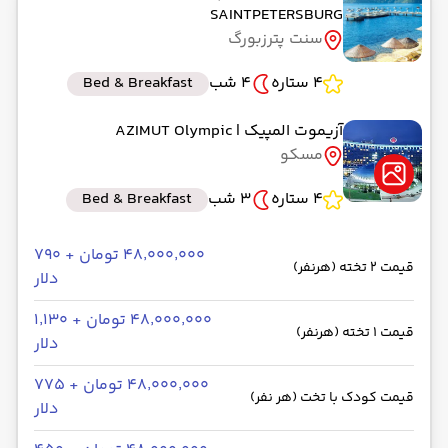
SAINTPETERSBURG
رسیدن به مقصد : 10:30
سنت پترزبورگ
ماهان -Economy
مدت سفر: 04:00
4 ستاره
4 شب
Bed & Breakfast
آزیموت المپیک
| AZIMUT Olympic
از سنت پترزبورگ LED
مسکو
حرکت از مبدا: 00:00
4 ستاره
3 شب
Bed & Breakfast
به مسکو MOW
رسیدن به مقصد : 00:00
۴۸٬۰۰۰٬۰۰۰ تومان + ۷۹۰
قیمت 2 تخته (هرنفر)
train
مدت سفر: 04:00
دلار
۴۸٬۰۰۰٬۰۰۰ تومان + ۱٬۱۳۰
قیمت 1 تخته (هرنفر)
دلار
از فرودگاه بین‌المللی شرمتیوو SVO
۴۸٬۰۰۰٬۰۰۰ تومان + ۷۷۵
حرکت از مبدا: 11:30
قیمت کودک با تخت (هر نفر)
دلار
به فرودگاه بین‌المللی امام خمینی IKA