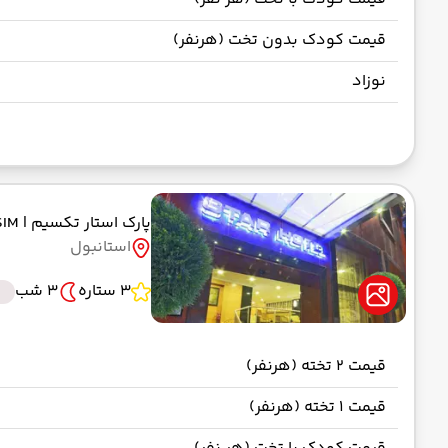
قیمت کودک بدون تخت (هرنفر)
نوزاد
پارک استار تکسیم
| PARK STAR TAKSIM
استانبول
3 ستاره
3 شب
قیمت 2 تخته (هرنفر)
قیمت 1 تخته (هرنفر)