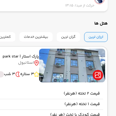
حرکت از مبدا: 13:15
هتل ها
ارزان ترین
گران ترین
بیشترین خدمات
کمترین 
پارک استار
| park star
استانبول
3 ستاره
3 شب
قیمت 2 تخته (هرنفر)
قیمت 1 تخته (هرنفر)
قیمت کودک با تخت (هر نفر)