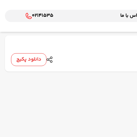
س با ما
02141535
دانلود پکیج