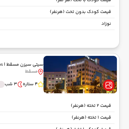
قیمت کودک با تخت (هر نفر)
قیمت کودک بدون تخت (هرنفر)
نوزاد
سیتی سیزن مسقط
| City Seasons
مسقط
4 ستاره
3 شب
قیمت 2 تخته (هرنفر)
قیمت 1 تخته (هرنفر)