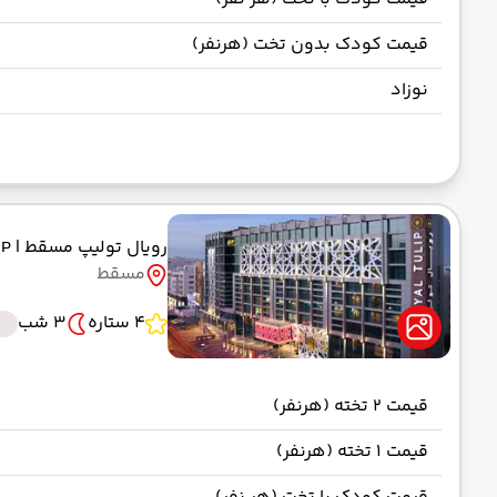
قیمت کودک بدون تخت (هرنفر)
نوزاد
رویال تولیپ مسقط
| ROYAL TULIP
مسقط
4 ستاره
3 شب
قیمت 2 تخته (هرنفر)
قیمت 1 تخته (هرنفر)