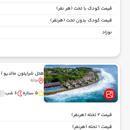
قیمت کودک با تخت (هر نفر)
قیمت کودک بدون تخت (هرنفر)
نوزاد
هتل شرایتون مالدیو
| SHERATON Maldives
ماله
5 ستاره
6 شب
t
قیمت 2 تخته (هرنفر)
قیمت 1 تخته (هرنفر)