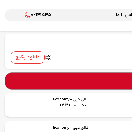
س با ما
02141535
دانلود پکیج
فلای دبی -Economy
مدت سفر: 02:30
فلای دبی -Economy