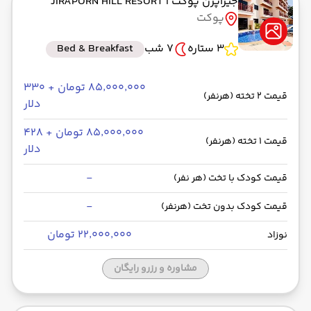
جیراپرن پوکت
| JIRAPORN HILL RESORT
پوکت
رسیدن به مقصد : 00:00
ایر آسیا -Economy
مدت سفر: 01:00
3 ستاره
7 شب
Bed & Breakfast
۸۵٬۰۰۰٬۰۰۰ تومان + ۳۳۰
از فرودگاه بین‌المللی سووارنابومی BKK
قیمت 2 تخته (هرنفر)
دلار
حرکت از مبدا: 22:30
۸۵٬۰۰۰٬۰۰۰ تومان + ۴۲۸
قیمت 1 تخته (هرنفر)
دلار
به فرودگاه بین‌المللی امام خمینی IKA
رسیدن به مقصد : 00:00
-
قیمت کودک با تخت (هر نفر)
ماهان -Economy
مدت سفر: 07:20
-
قیمت کودک بدون تخت (هرنفر)
۲۲٬۰۰۰٬۰۰۰ تومان
نوزاد
مشاوره و رزرو رایگان