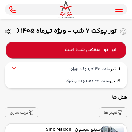
تور پوکت 7 شب - ویژه تیرماه 1405 (
ماهان )
این تور منقضی شده است
11 تیر
ساعت: 21:30
(به وقت تهران)
19 تیر
ساعت: 22:30
(به وقت بانکوک)
هتل ها
از فرودگاه بین‌المللی امام خمینی IKA
حرکت از مبدا: 21:30
فیلتر ها
مرتب سازی
سینو میسون
| Sino Maison
به فرودگاه بین‌المللی سووارنابومی BKK