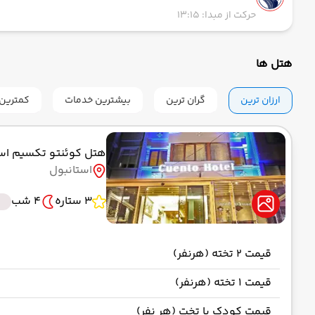
حرکت از مبدا: 13:15
هتل ها
ارزان ترین
گران ترین
بیشترین خدمات
کمترین 
هتل کوئنتو تکسیم اس
استانبول
3 ستاره
4 شب
قیمت 2 تخته (هرنفر)
قیمت 1 تخته (هرنفر)
قیمت کودک با تخت (هر نفر)