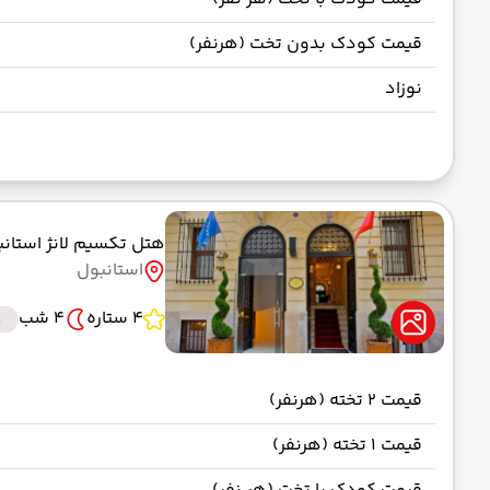
قیمت کودک بدون تخت (هرنفر)
نوزاد
هتل تکسیم لانژ استان
استانبول
4 ستاره
4 شب
t
قیمت 2 تخته (هرنفر)
قیمت 1 تخته (هرنفر)