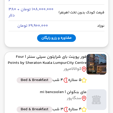
۱۰۸٬۰۰۰٬۰۰۰ تومان + ۳۸۰
قیمت کودک بدون تخت (هرنفر)
دلار
۲۹٬۹۰۰٬۰۰۰ تومان
نوزاد
مشاوره و رزرو رایگان
فور پوینت بای شرایتون سیتی سنتر
| Four
Points by Sheraton Kuala LumpurCity Centre
کوالالامپور
5 ستاره
4 شب
Bed & Breakfast
مای بنکولن
| mi bencoolen
سنگاپور
4 ستاره
3 شب
Bed & Breakfast