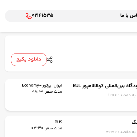
س با ما
02141535
دانلود پکیج
گاه بین‌المللی کوالالامپور KUL
ایران ایرتور -Economy
مدت سفر: 08:00
 مقصد : 11:00
نگ
BUS
مدت سفر: 03:30
 مقصد : 00:00