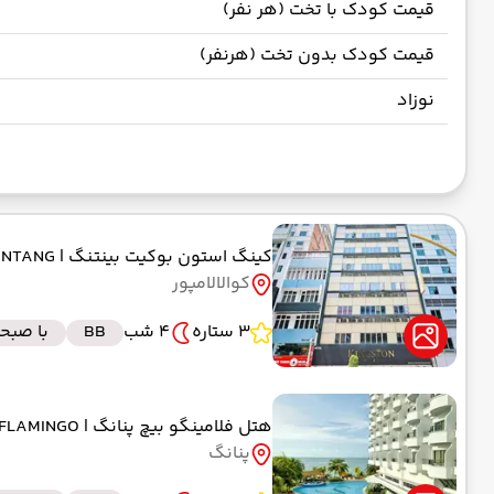
قیمت کودک با تخت (هر نفر)
قیمت کودک بدون تخت (هرنفر)
نوزاد
کینگ استون بوکیت بینتنگ
| KINGSTON HOTEL BUKITBINTANG
کوالالامپور
3 ستاره
4 شب
BB
با صبحا
هتل فلامینگو بیچ پنانگ
| FLAMINGO
پنانگ