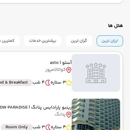
به کوال
از پنانگ
رسیدن به
حرکت از مبدا: 00:00
هتل ها
ارزان ترین
گران ترین
بیشترین خدمات
کمترین س
به فرود
از فرودگاه بین‌المللی کوالالامپور
KUL
رسیدن به
حرکت از مبدا: 02:00
آستو
| asto
کوالالامپور
3 ستاره
4 شب
ed & Breakfast
رینبو پارادایس پنانگ
| RAINBOW PARADISE
پنانگ
4 ستاره
3 شب
Room Only