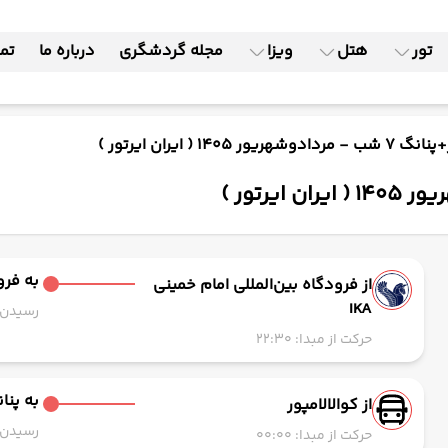
تور
هتل
ویزا
مجله گردشگری
درباره ما
تما
 1405 ( ایران ایرتور )
به فرود
از فرودگاه بین‌المللی امام خمینی
IKA
رسیدن به
حرکت از مبدا: 22:30
به پنا
از کوالالامپور
رسیدن به
حرکت از مبدا: 00:00