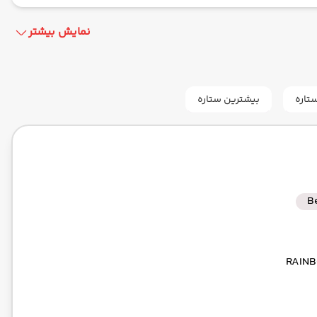
نمایش بیشتر
الامپور
BUS
مدت سفر: 03:30
 مقصد : 00:00
تاره
بیشترین ستاره
گاه بین‌المللی امام خمینی IKA
ایران ایرتور -Economy
مدت سفر: 08:20
 مقصد : 05:50
B