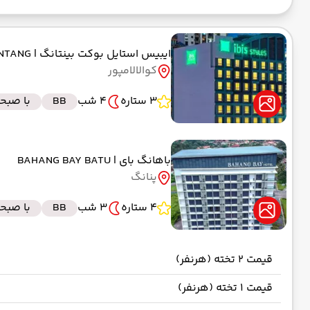
ایبیس استایل بوکت بینتانگ
| IBIS STYLE BUKIT BINTANG
کوالالامپور
3 ستاره
4 شب
BB
با صبحا
باهانگ بای
| BAHANG BAY BATU
پنانگ
4 ستاره
3 شب
BB
با صبحا
قیمت 2 تخته (هرنفر)
قیمت 1 تخته (هرنفر)