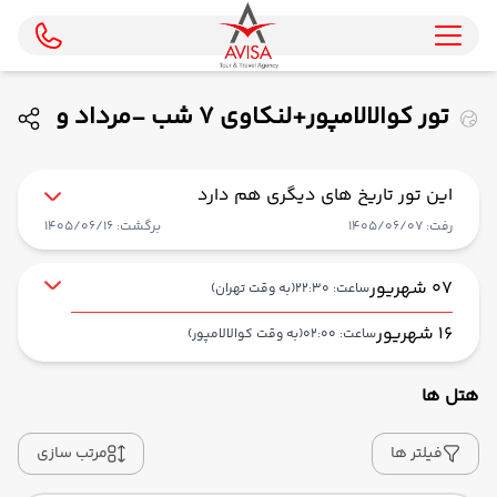
تور کوالالامپور+لنکاوی 7 شب -مرداد و
شهریور 1405 ( ایران ایرتور )
این تور تاریخ های دیگری هم دارد
رفت: 1405/06/07
برگشت: 1405/06/16
07 شهریور
ساعت: 22:30
(به وقت تهران)
16 شهریور
ساعت: 02:00
(به وقت کوالالامپور)
هتل ها
از فرودگاه بین‌المللی امام خمینی IKA
حرکت از مبدا: 22:30
فیلتر ها
مرتب سازی