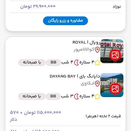
۲۹٬۹۰۰٬۰۰۰ تومان
نوزاد
مشاوره و رزرو رایگان
رویال
| ROYAL
کوالالامپور
4 ستاره
4 شب
BB
با صبحانه
دایانگ بای
| DAYANG BAY
لنکاوی
4 ستاره
3 شب
BB
با صبحانه
۱۱۵٬۰۰۰٬۰۰۰ تومان + ۵۷۰
قیمت 2 تخته (هرنفر)
دلار