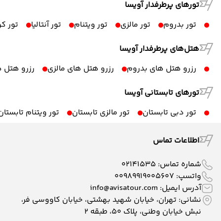
تورهای پرطرفدار آویسا
تور بدروم
تور مالزی
تور ویتنام
تور آنتالیا
تور ک
هتل‌های پرطرفدار آویسا
رزرو هتل های بدروم
رزرو هتل های مالزی
رزرو هتل ه
تورهای تابستانی آویسا
تور دبی تابستان
تور مالزی تابستان
تور ویتنام تابستان
اطلاعات تماس
شماره تماس:
02141535
واتسپ:
00989919005607
آدرس ایمیل:
info@avisatour.com
نشانی: تهران، خیابان شهید بهشتی، خیابان کاووسی فر،
نبش خیابان وطنی، پلاک ۵۰، طبقه 2