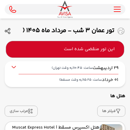
تور عمان 3 شب - مرداد ماه 1405 (
ماهان)
این تور منقضی شده است
29 اردیبهشت
ساعت: 10:45
(به وقت تهران)
01 خرداد
ساعت: 15:25
(به وقت مسقط)
هتل ها
از فرودگاه بین‌المللی امام خمینی IKA
حرکت از مبدا: 10:45
فیلتر ها
مرتب سازی
هتل اکسپرس مسقط
| Muscat Express Hotel
به فرودگاه بین‌المللی مسقط MCT