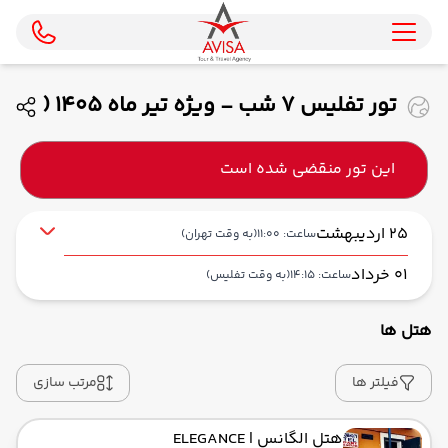
تور تفلیس 7 شب - ویژه تیر ماه 1405 (
وارش )
این تور منقضی شده است
25 اردیبهشت
ساعت: 11:00
(به وقت تهران)
01 خرداد
ساعت: 14:15
(به وقت تفلیس)
هتل ها
از فرودگاه بین‌المللی امام خمینی IKA
حرکت از مبدا: 11:00
فیلتر ها
مرتب سازی
هتل الگانس
| ELEGANCE
به فرودگاه بین‌المللی تفلیس TBS