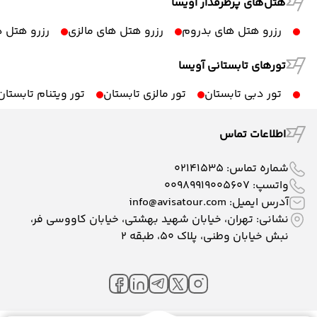
هتل‌های پرطرفدار آویسا
رزرو هتل های بدروم
رزرو هتل های مالزی
رزرو هتل ه
تورهای تابستانی آویسا
تور دبی تابستان
تور مالزی تابستان
تور ویتنام تابستان
اطلاعات تماس
شماره تماس:
02141535
واتسپ:
00989919005607
آدرس ایمیل:
info@avisatour.com
نشانی: تهران، خیابان شهید بهشتی، خیابان کاووسی فر،
نبش خیابان وطنی، پلاک ۵۰، طبقه 2