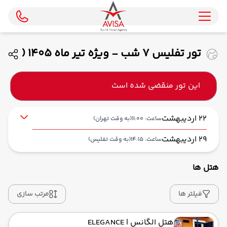
تور تفلیس 7 شب - ویژه تیر ماه 1405 (
وارش )
این تور منقضی شده است
22 اردیبهشت
ساعت: 11:00
(به وقت تهران)
29 اردیبهشت
ساعت: 14:15
(به وقت تفلیس)
هتل ها
از فرودگاه بین‌المللی امام خمینی IKA
حرکت از مبدا: 11:00
فیلتر ها
مرتب سازی
هتل الگانس
| ELEGANCE
به فرودگاه بین‌المللی تفلیس TBS