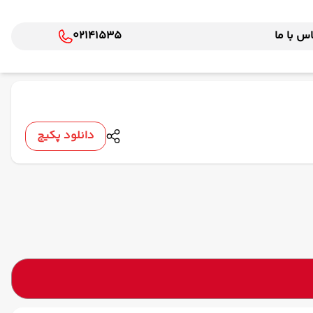
س با ما
02141535
دانلود پکیج