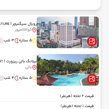
رویال سیگنیچر
| ROYAL SIGNATURE
کوالالامپور
5 ستاره
3 شب
بیتانگ بالی ریزورت
| BINTANG RESORT
بالی
5 ستاره
4 شب
قیمت 2 تخته (هرنفر)
قیمت 1 تخته (هرنفر)