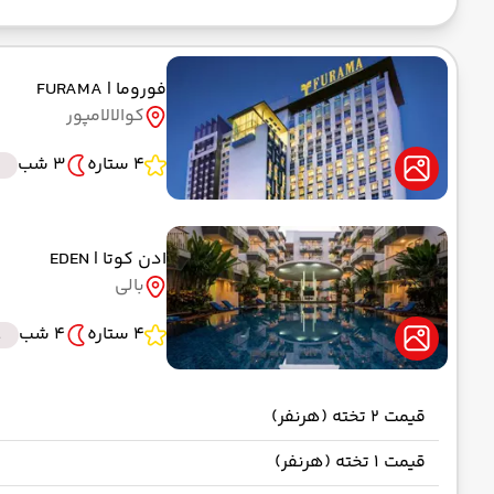
فوروما
| FURAMA
کوالالامپور
4 ستاره
3 شب
ادن کوتا
| EDEN
بالی
4 ستاره
4 شب
t
قیمت 2 تخته (هرنفر)
قیمت 1 تخته (هرنفر)